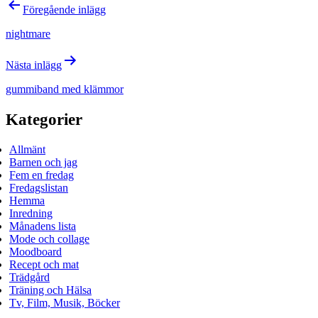
Inläggsnavigering
Föregående inlägg
nightmare
Nästa inlägg
gummiband med klämmor
Kategorier
Allmänt
Barnen och jag
Fem en fredag
Fredagslistan
Hemma
Inredning
Månadens lista
Mode och collage
Moodboard
Recept och mat
Trädgård
Träning och Hälsa
Tv, Film, Musik, Böcker