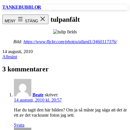
Hoppa
TANKEBUBBLOR
till
innehåll
tulpanfält
MENY
STÄNG
Bild:
https://www.flickr.com/photos/allard1/3460117376/
Publicerat
14 augusti, 2010
den
Kategoriserat
Allmänt
som
3 kommentarer
Beate
skriver:
14 augusti, 2010 kl. 20:57
Har du tagit den här bilden? Om ja så måste jag säga att det är
ett av det vackraste foton jag sett.
Svara