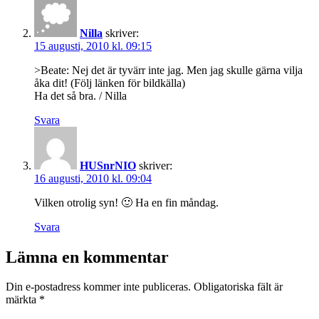
Nilla
skriver:
15 augusti, 2010 kl. 09:15
>Beate: Nej det är tyvärr inte jag. Men jag skulle gärna vilja
åka dit! (Följ länken för bildkälla)
Ha det så bra. / Nilla
Svara
HUSnrNIO
skriver:
16 augusti, 2010 kl. 09:04
Vilken otrolig syn! 🙂 Ha en fin måndag.
Svara
Lämna en kommentar
Din e-postadress kommer inte publiceras.
Obligatoriska fält är
märkta
*