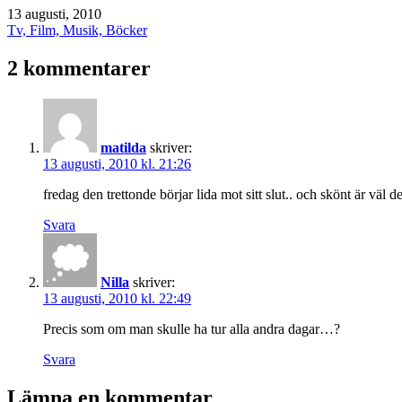
Publicerat
13 augusti, 2010
den
Kategoriserat
Tv, Film, Musik, Böcker
som
2 kommentarer
matilda
skriver:
13 augusti, 2010 kl. 21:26
fredag den trettonde börjar lida mot sitt slut.. och skönt är väl d
Svara
Nilla
skriver:
13 augusti, 2010 kl. 22:49
Precis som om man skulle ha tur alla andra dagar…?
Svara
Lämna en kommentar