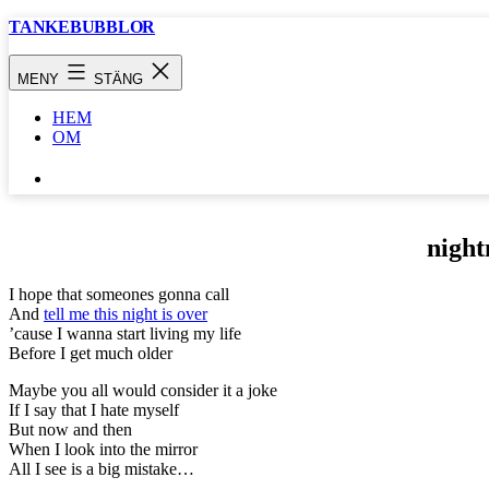
Hoppa
TANKEBUBBLOR
till
innehåll
MENY
STÄNG
HEM
OM
SÖK
…
nigh
I hope that someones gonna call
And
tell me this night is over
’cause I wanna start living my life
Before I get much older
Maybe you all would consider it a joke
If I say that I hate myself
But now and then
When I look into the mirror
All I see is a big mistake…