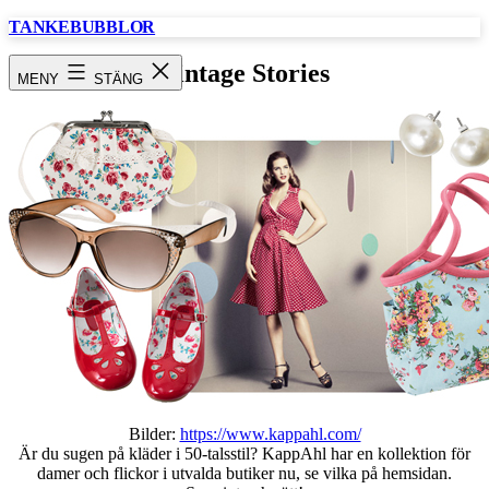
Hoppa
TANKEBUBBLOR
till
innehåll
Vintage Stories
MENY
STÄNG
Bilder:
https://www.kappahl.com/
Är du sugen på kläder i 50-talsstil? KappAhl har en kollektion för
damer och flickor i utvalda butiker nu, se vilka på hemsidan.