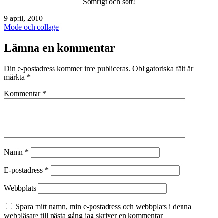
Somrigt och sött!
Publicerat
9 april, 2010
den
Kategoriserat
Mode och collage
som
Lämna en kommentar
Din e-postadress kommer inte publiceras.
Obligatoriska fält är
märkta
*
Kommentar
*
Namn
*
E-postadress
*
Webbplats
Spara mitt namn, min e-postadress och webbplats i denna
webbläsare till nästa gång jag skriver en kommentar.