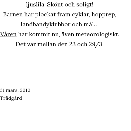
ljuslila. Skönt och soligt!
Barnen har plockat fram cyklar, hopprep,
landbandyklubbor och mål…
Våren
har kommit nu, även meteorologiskt.
Det var mellan den 23 och 29/3.
Publicerat
31 mars, 2010
den
Kategoriserat
Trädgård
som