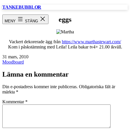
Hoppa
TANKEBUBBLOR
till
innehåll
eggs
MENY
STÄNG
Vackert dekorerade ägg från
https://www.marthastewart.com/
Kom i påskstämning med Leila! Leila bakar tv4+ 21.00 ikväll.
Publicerat
31 mars, 2010
den
Kategoriserat
Moodboard
som
Lämna en kommentar
Din e-postadress kommer inte publiceras.
Obligatoriska fält är
märkta
*
Kommentar
*