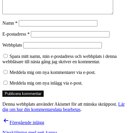
Namn
*
E-postadress
*
Webbplats
Spara mitt namn, min e-postadress och webbplats i denna
webbläsare till nästa gång jag skriver en kommentar.
Meddela mig om nya kommentarer via e-post.
Meddela mig om nya inlägg via e-post.
Denna webbplats använder Akismet för att minska skräppost.
Lär
dig om hur din kommentarsdata bearbetas
.
Inläggsnavigering
Föregående inlägg
Nässköljning med neti-kanna