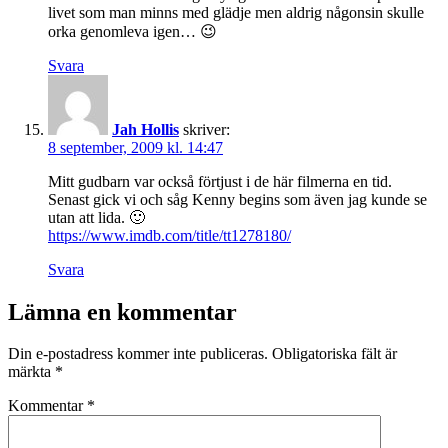
livet som man minns med glädje men aldrig någonsin skulle
orka genomleva igen… 😉
Svara
Jah Hollis
skriver:
8 september, 2009 kl. 14:47
Mitt gudbarn var också förtjust i de här filmerna en tid.
Senast gick vi och såg Kenny begins som även jag kunde se
utan att lida. 🙂
https://www.imdb.com/title/tt1278180/
Svara
Lämna en kommentar
Din e-postadress kommer inte publiceras.
Obligatoriska fält är
märkta
*
Kommentar
*