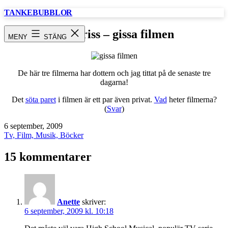
Hoppa
TANKEBUBBLOR
till
innehåll
Fototriss – gissa filmen
MENY
STÄNG
De här tre filmerna har dottern och jag tittat på de senaste tre
dagarna!
Det
söta paret
i filmen är ett par även privat.
Vad
heter filmerna?
(
Svar
)
Publicerat
6 september, 2009
den
Kategoriserat
Tv, Film, Musik, Böcker
som
15 kommentarer
Anette
skriver:
6 september, 2009 kl. 10:18