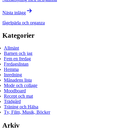
Nästa inlägg
fågelpärla och organza
Kategorier
Allmänt
Barnen och jag
Fem en fredag
Fredagslistan
Hemma
Inredning
Månadens lista
Mode och collage
Moodboard
Recept och mat
Trädgård
Träning och Hälsa
Tv, Film, Musik, Böcker
Arkiv