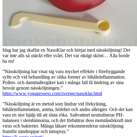
Idag har jag skaffat en NasoKlar och börjat med nässköljning! Det
var inte alls så otäckt eller svårt. Det var riktigt skönt… Alla borde
ha en!
”Nässköljning har visat sig vara mycket effektiv i förebyggande
syfte och vid behandling av olika former av bihåleinflammation.
Pollen- och dammallergiker kan i många fall få lindring av sina
besvär genom nässköljningen.”
https://www.yogaprosess.com/sverige/nasoklar.html
”Nässköljning är en metod som lindrar vid förkylning,
bihåleinflammation, astma, höfeber och andra allergier. Och det kan
vara en stor hjälp till att sluta röka. Saltvattnet neutraliserar PH-
balansen i slemhinnorna, och det förbättrar dess motståndskraft mot
virus och bakterier. Många läkare rekommenderar nässköljning
framför näsdroppar och nässpray.”
https://k-yoga.se/neti/