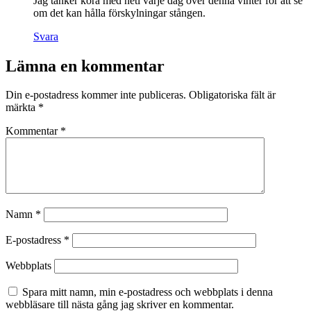
Jag tänker köra med neti varje dag över denna vinter för att se
om det kan hålla förskylningar stången.
Svara
Lämna en kommentar
Din e-postadress kommer inte publiceras.
Obligatoriska fält är
märkta
*
Kommentar
*
Namn
*
E-postadress
*
Webbplats
Spara mitt namn, min e-postadress och webbplats i denna
webbläsare till nästa gång jag skriver en kommentar.