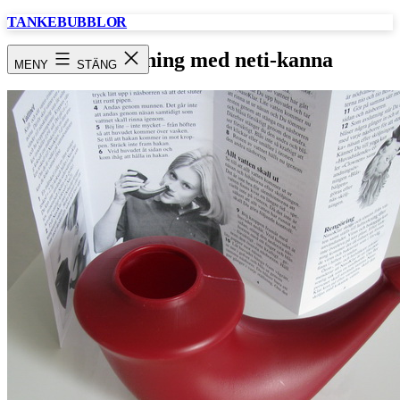
Hoppa
TANKEBUBBLOR
till
innehåll
Nässköljning med neti-kanna
MENY
STÄNG