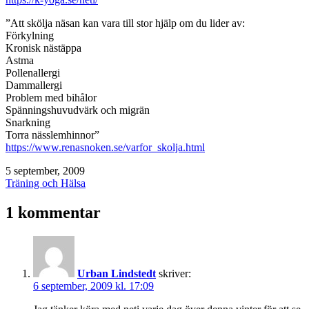
”Att skölja näsan kan vara till stor hjälp om du lider av:
Förkylning
Kronisk nästäppa
Astma
Pollenallergi
Dammallergi
Problem med bihålor
Spänningshuvudvärk och migrän
Snarkning
Torra nässlemhinnor”
https://www.renasnoken.se/varfor_skolja.html
Publicerat
5 september, 2009
den
Kategoriserat
Träning och Hälsa
som
1 kommentar
Urban Lindstedt
skriver:
6 september, 2009 kl. 17:09