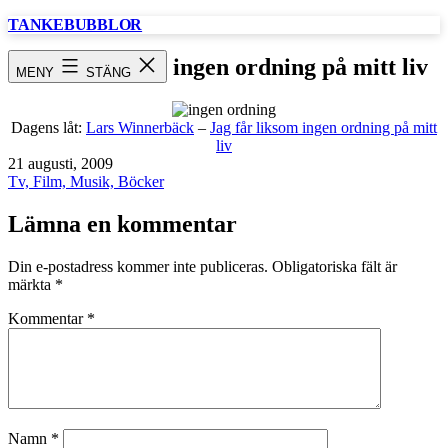
Hoppa
TANKEBUBBLOR
till
innehåll
Jag får liksom ingen ordning på mitt liv
MENY
STÄNG
Dagens låt:
Lars Winnerbäck
–
Jag får liksom ingen ordning på mitt
liv
Publicerat
21 augusti, 2009
den
Kategoriserat
Tv, Film, Musik, Böcker
som
Lämna en kommentar
Din e-postadress kommer inte publiceras.
Obligatoriska fält är
märkta
*
Kommentar
*
Namn
*