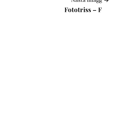
ng
Fototriss – F