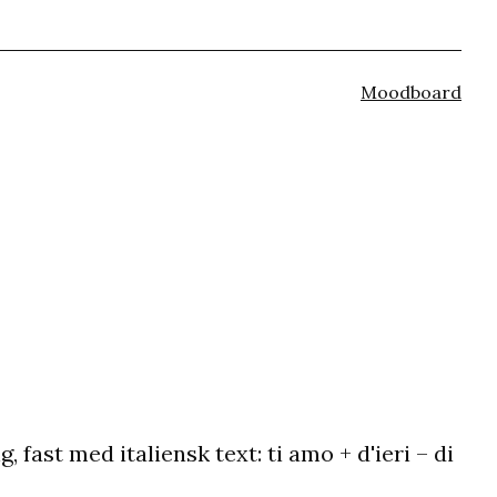
Kategoriserat
Moodboard
som
 fast med italiensk text: ti amo + d'ieri – di