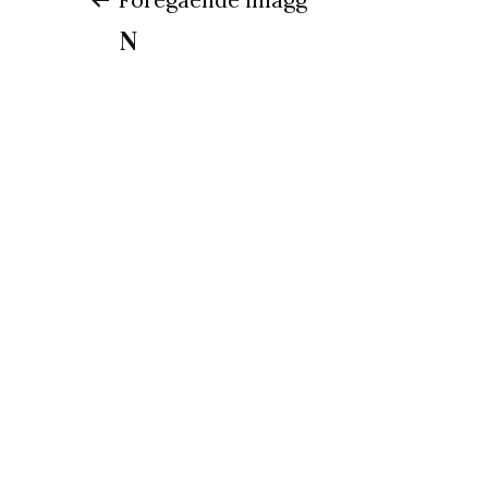
Inläggsnavigeri
N