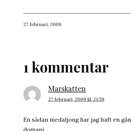
Publicerat
27 februari, 2009
den
1 kommentar
Marskatten
27 februari, 2009 kl. 21:59
En sådan medaljong har jag haft en gång,
domani