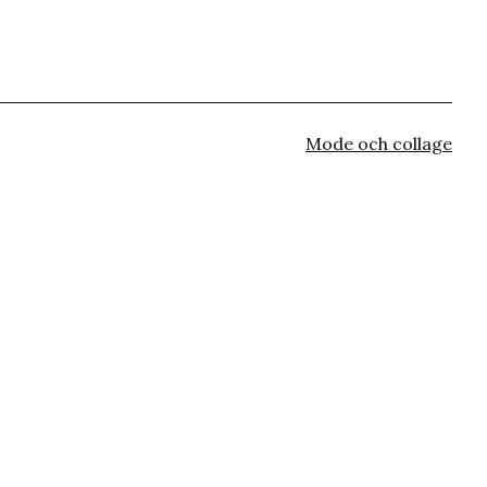
Kategoriserat
Mode och collage
som