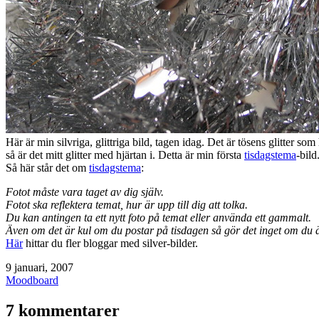
Här är min silvriga, glittriga bild, tagen idag. Det är tösens glitter so
så är det mitt glitter med hjärtan i. Detta är min första
tisdagstema
-bild
Så här står det om
tisdagstema
:
Fotot måste vara taget av dig själv.
Fotot ska reflektera temat, hur är upp till dig att tolka.
Du kan antingen ta ett nytt foto på temat eller använda ett gammalt.
Även om det är kul om du postar på tisdagen så gör det inget om du ä
Här
hittar du fler bloggar med silver-bilder.
Publicerat
9 januari, 2007
den
Kategoriserat
Moodboard
som
7 kommentarer