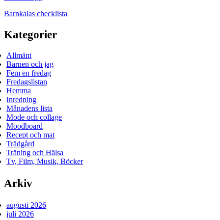
Barnkalas checklista
Kategorier
Allmänt
Barnen och jag
Fem en fredag
Fredagslistan
Hemma
Inredning
Månadens lista
Mode och collage
Moodboard
Recept och mat
Trädgård
Träning och Hälsa
Tv, Film, Musik, Böcker
Arkiv
augusti 2026
juli 2026