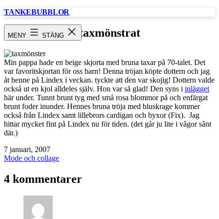
Hoppa
TANKEBUBBLOR
till
innehåll
taxmönstrat
MENY
STÄNG
Min pappa hade en beige skjorta med bruna taxar på 70-talet. Det
var favoritskjortan för oss barn! Denna tröjan köpte dottern och jag
åt henne på Lindex i veckan. tyckte att den var skojig! Dottern valde
också ut en kjol alldeles själv. Hon var så glad! Den syns i
inlägget
här under. Tunnt brunt tyg med små rosa blommor på och enfärgat
brunt foder inunder. Hennes bruna tröja med bluskrage kommer
också från Lindex samt lillebrors cardigan och byxor (Fix). Jag
hittar mycket fint på Lindex nu för tiden. (det går ju lite i vågor sånt
där.)
Publicerat
7 januari, 2007
den
Kategoriserat
Mode och collage
som
4 kommentarer