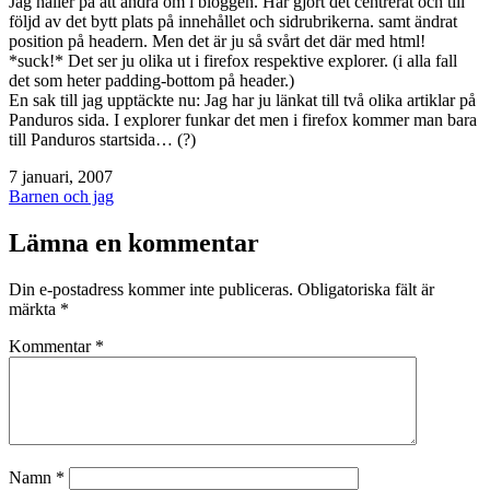
Jag håller på att ändra om i bloggen. Har gjort det centrerat och till
följd av det bytt plats på innehållet och sidrubrikerna. samt ändrat
position på headern. Men det är ju så svårt det där med html!
*suck!* Det ser ju olika ut i firefox respektive explorer. (i alla fall
det som heter padding-bottom på header.)
En sak till jag upptäckte nu: Jag har ju länkat till två olika artiklar på
Panduros sida. I explorer funkar det men i firefox kommer man bara
till Panduros startsida… (?)
Publicerat
7 januari, 2007
den
Kategoriserat
Barnen och jag
som
Lämna en kommentar
Din e-postadress kommer inte publiceras.
Obligatoriska fält är
märkta
*
Kommentar
*
Namn
*