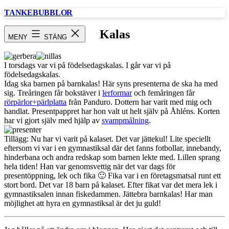
Hoppa
TANKEBUBBLOR
till
innehåll
Kalas
MENY
STÄNG
I torsdags var vi på födelsedagskalas. I går var vi på
födelsedagskalas.
Idag ska barnen på barnkalas! Här syns presenterna de ska ha med
sig. Treåringen får bokstäver i
lerformar
och femåringen får
rörpärlor+pärlplatta
från Panduro. Dottern har varit med mig och
handlat. Presentpappret har hon valt ut helt själv på Åhléns. Korten
har vi gjort själv med hjälp av
svampmålning
.
Tillägg: Nu har vi varit på kalaset. Det var jättekul! Lite speciellt
eftersom vi var i en gymnastiksal där det fanns fotbollar, innebandy,
hinderbana och andra redskap som barnen lekte med. Lillen sprang
hela tiden! Han var genomsvettig när det var dags för
presentöppning, lek och fika 🙂 Fika var i en företagsmatsal runt ett
stort bord. Det var 18 barn på kalaset. Efter fikat var det mera lek i
gymnastiksalen innan fiskedammen. Jättebra barnkalas! Har man
möjlighet att hyra en gymnastiksal är det ju guld!