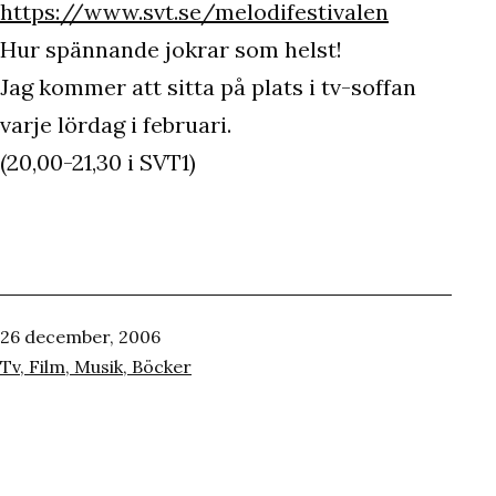
https://www.svt.se/melodifestivalen
Hur spännande jokrar som helst!
Jag kommer att sitta på plats i tv-soffan
varje lördag i februari.
(20,00-21,30 i SVT1)
Publicerat
26 december, 2006
den
Kategoriserat
Tv, Film, Musik, Böcker
som