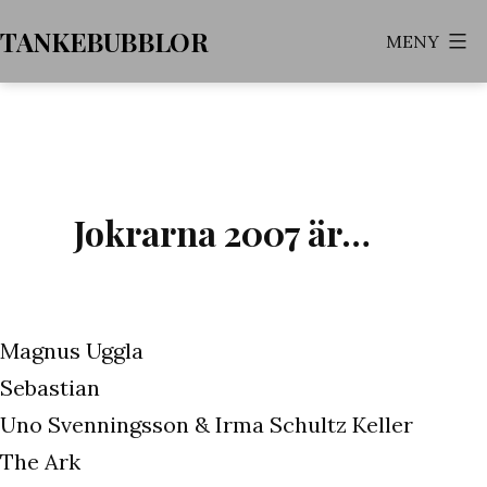
Hoppa
TANKEBUBBLOR
MENY
till
innehåll
Jokrarna 2007 är…
Magnus Uggla
Sebastian
Uno Svenningsson & Irma Schultz Keller
The Ark