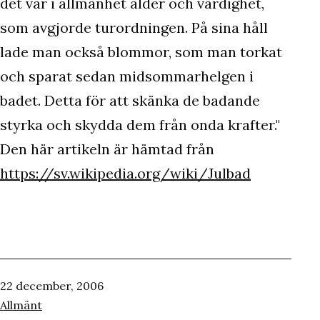
det var i allmänhet ålder och värdighet,
som avgjorde turordningen. På sina håll
lade man också blommor, som man torkat
och sparat sedan midsommarhelgen i
badet. Detta för att skänka de badande
styrka och skydda dem från onda krafter."
Den här artikeln är hämtad från
https://sv.wikipedia.org/wiki/Julbad
Publicerat
22 december, 2006
den
Kategoriserat
Allmänt