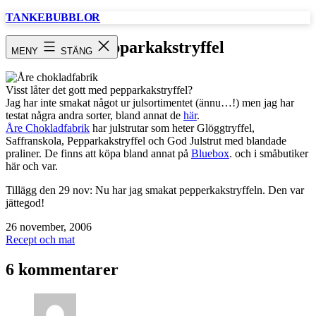
Hoppa
TANKEBUBBLOR
till
innehåll
Pepparkakstryffel
MENY
STÄNG
Visst låter det gott med pepparkakstryffel?
Jag har inte smakat något ur julsortimentet (ännu…!) men jag har
testat några andra sorter, bland annat de
här
.
Åre Chokladfabrik
har julstrutar som heter Glöggtryffel,
Saffranskola, Pepparkakstryffel och God Julstrut med blandade
praliner. De finns att köpa bland annat på
Bluebox
. och i småbutiker
här och var.
Tillägg den 29 nov: Nu har jag smakat pepperkakstryffeln. Den var
jättegod!
Publicerat
26 november, 2006
den
Kategoriserat
Recept och mat
som
6 kommentarer