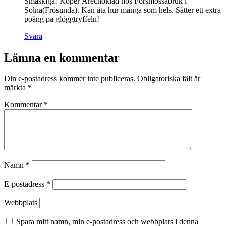
Smaskiga! Köper Årechoklad hos Forsmossabruk i
Solna(Frösunda). Kan äta hur många som hels. Sätter ett extra
poäng på glöggtryffeln!
Svara
Lämna en kommentar
Din e-postadress kommer inte publiceras.
Obligatoriska fält är
märkta
*
Kommentar
*
Namn
*
E-postadress
*
Webbplats
Spara mitt namn, min e-postadress och webbplats i denna