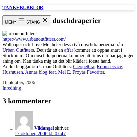
Hoppa
TANKEBUBBLOR
till
innehåll
tuffa duschdraperier
MENY
STÄNG
https://www.urbanoutfitters.com/
Wallpaper och Love Me heter dessa två duschdraperierna från
Urban Outfitters
. Det står att en
affär
kommer att öppna snart i
Stockholm. Om duschdraperierna kommer att finns där har jag ingen
aning om. Kan tänka mig att det blir kläder i första hand.
Andra bloggar om Urban Outfitters:
Cleopethra
,
Roomservice
,
Husmusen
,
Annas blog feat. Mel E
,
Frøyas Favoriter
,
Publicerat
16 oktober, 2006
den
Kategoriserat
Inredning
som
3 kommentarer
Vildangel
skriver:
17 oktober, 2006 kl. 07:47