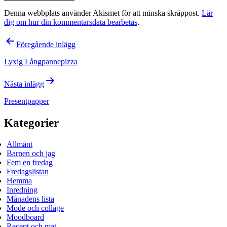
Denna webbplats använder Akismet för att minska skräppost.
Lär
dig om hur din kommentarsdata bearbetas
.
Inläggsnavigering
Föregående inlägg
Lyxig Långpannepizza
Nästa inlägg
Presentpapper
Kategorier
Allmänt
Barnen och jag
Fem en fredag
Fredagslistan
Hemma
Inredning
Månadens lista
Mode och collage
Moodboard
Recept och mat