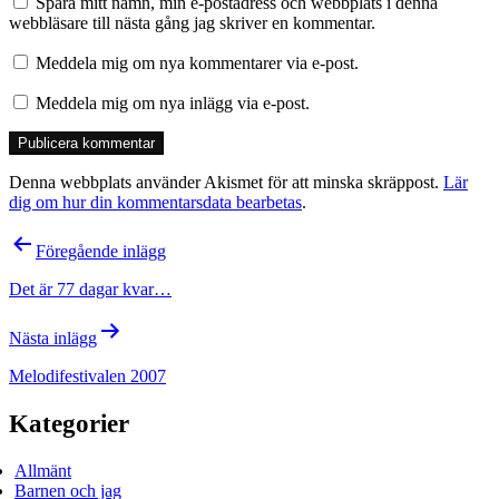
Spara mitt namn, min e-postadress och webbplats i denna
webbläsare till nästa gång jag skriver en kommentar.
Meddela mig om nya kommentarer via e-post.
Meddela mig om nya inlägg via e-post.
Denna webbplats använder Akismet för att minska skräppost.
Lär
dig om hur din kommentarsdata bearbetas
.
Inläggsnavigering
Föregående inlägg
Det är 77 dagar kvar…
Nästa inlägg
Melodifestivalen 2007
Kategorier
Allmänt
Barnen och jag