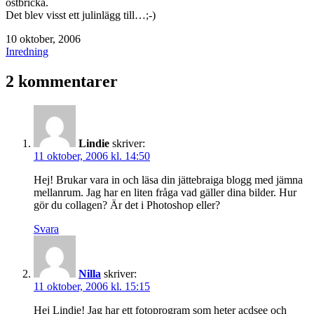
ostbricka.
Det blev visst ett julinlägg till…;-)
Publicerat
10 oktober, 2006
den
Kategoriserat
Inredning
som
2 kommentarer
Lindie
skriver:
11 oktober, 2006 kl. 14:50
Hej! Brukar vara in och läsa din jättebraiga blogg med jämna
mellanrum. Jag har en liten fråga vad gäller dina bilder. Hur
gör du collagen? Är det i Photoshop eller?
Svara
Nilla
skriver:
11 oktober, 2006 kl. 15:15
Hej Lindie! Jag har ett fotoprogram som heter acdsee och