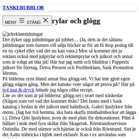
Hoppa
TANKEBUBBLOR
till
innehåll
julprylar och glögg
MENY
STÄNG
Det dyker upp jultidningar på jobbet… (Ja, dels är det sådana
jultidningar som barnen vill sälja böcker ur för att få ihop poäng till
en ny cykel eller vad det nu kan vara.) Men så kommer det ju
reklam också med julprylar och reklamprylar och julkort och annat
som är roligt att titta på! Här har jag suttit och bläddrat i Papperix
julkort för företag, Driva Present och Profilreklam, Sask Promotion
Identus.
På bilderna syns bland annat fina glögg-set. Vi har inte gjort egen
glögg någon gång. Men det kanske vore något att prova på? Här på
tv4 mat & dryck
hittade jag några olika recept.
Lite av det som är på bilderna: glögg-set i svart med träskedar
(Någon som vet vad det kommer ifrån? Det fanns med i Sask
katalog.) Sedan är det julkort med halmbock, Galeri ljuslyktor från
menu. (Jag har två hemma, ska bara skaffa minihalmbockar att lägga
i.), Driva Qdo ljuslyktor, även de med plats för dekorationer. Plint 4
hållare i teak med fyra skålar från Skagerak. Rörstrandsservisen
Ostindia. De med stärnor och hjärtan är också från Rörstrand. Sist är
det Aalto träbricka i björk med ekfanér. Kan t ex användas som