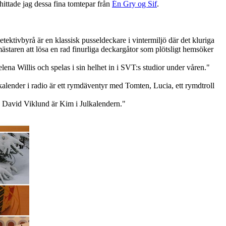
hittade jag dessa fina tomtepar från
Én Gry og Sif
.
tektivbyrå är en klassisk pusseldeckare i vintermiljö där det kluriga
mästaren att lösa en rad finurliga deckargåtor som plötsligt hemsöker
na Willis och spelas i sin helhet in i SVT:s studior under våren."
alender i radio är ett rymdäventyr med Tomten, Lucia, ett rymdtroll
h David Viklund är Kim i Julkalendern."