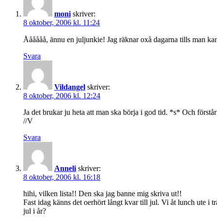
moni
skriver:
8 oktober, 2006 kl. 11:24
Åååååå, ännu en juljunkie! Jag räknar oxå dagarna tills man kan
Svara
Vildangel
skriver:
8 oktober, 2006 kl. 12:24
Ja det brukar ju heta att man ska börja i god tid. *s* Och förstå
//V
Svara
Anneli
skriver:
8 oktober, 2006 kl. 16:18
hihi, vilken lista!! Den ska jag banne mig skriva ut!!
Fast idag känns det oerhört långt kvar till jul. Vi åt lunch ute i 
jul i år?