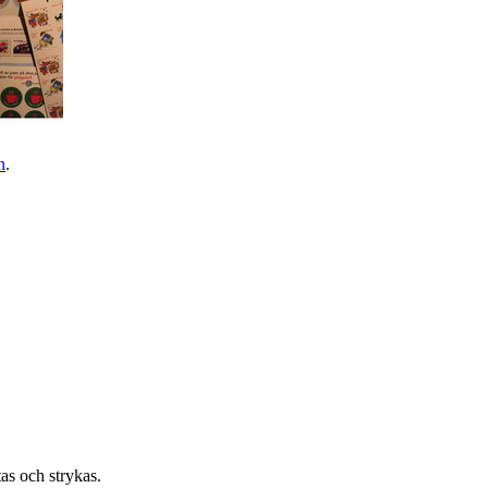
n
.
tas och strykas.