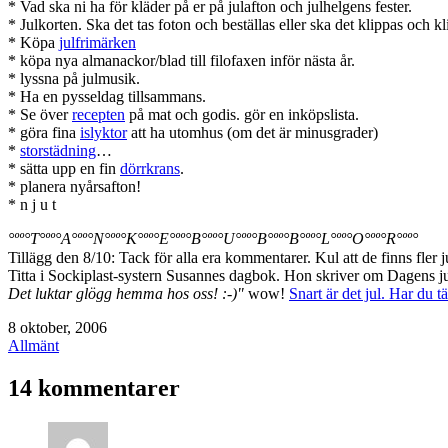
* Vad ska ni ha för kläder på er på julafton och julhelgens fester.
* Julkorten. Ska det tas foton och beställas eller ska det klippas och kl
* Köpa
julfrimärken
* köpa nya almanackor/blad till filofaxen inför nästa år.
* lyssna på julmusik.
* Ha en pysseldag tillsammans.
* Se över
recepten
på mat och godis. gör en inköpslista.
* göra fina
islyktor
att ha utomhus (om det är minusgrader)
*
storstädning
…
* sätta upp en fin
dörrkrans
.
* planera nyårsafton!
* n j u t
°ºº°T°ºº°A°ºº°N°ºº°K°ºº°E°ºº°B°ºº°U°ºº°B°ºº°B°ºº°L°ºº°O°ºº°R°ºº°
Tillägg den 8/10: Tack för alla era kommentarer. Kul att de finns fler j
Titta i Sockiplast-systern Susannes dagbok. Hon skriver om Dagens ju
Det luktar glögg hemma hos oss! :-)"
wow!
Snart är det jul. Har du t
Publicerat
8 oktober, 2006
den
Kategoriserat
Allmänt
som
14 kommentarer