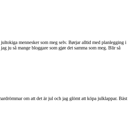
ike jultokiga mennesker som meg selv. Børjar alltid med planlegging i
ar jag ju så mange bloggare som gjør det samma som meg. Blir så
 mardrömmar om att det är jul och jag glömt att köpa julklappar. Bäst