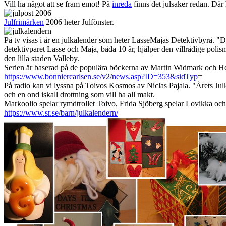
Vill ha något att se fram emot! På
inreda
finns det julsaker redan. Där 
Julfrimärken
2006 heter Julfönster.
På tv visas i år en julkalender som heter LasseMajas Detektivbyrå. "De
detektivparet Lasse och Maja, båda 10 år, hjälper den villrådige polis
den lilla staden Valleby.
Serien är baserad på de populära böckerna av Martin Widmark och Hele
https://www.bonniercarlsen.se/v2/news.asp?ID=353&sidTyp
=
På radio kan vi lyssna på Toivos Kosmos av Niclas Pajala. "Årets Julk
och en ond iskall drottning som vill ha all makt.
Markoolio spelar rymdtrollet Toivo, Frida Sjöberg spelar Lovikka oc
https://www.sr.se/barn/julkalendern/