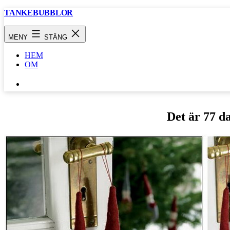
Hoppa
TANKEBUBBLOR
till
innehåll
MENY
STÄNG
HEM
OM
SÖK
…
Det är 77 