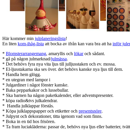
Här kommer min
julplaneringslista
!
En liten
kom-ihåg-lista
att bocka av ifrån kan vara bra att ha
inför jule
*
Blomsterarrangemang
, amaryllis och
lökar
och sådant.
* gå på någon julmarknad/
julmässa
.
* Det behövs fyra nya vita ljus till julljusstaken och ev. mossa.
* El-ljusstakarna ska ses över. det behövs kanske nya ljus till dem.
* Handla hem glögg.
* en utegran med lampor i
* Julgardiner i något fönster kanske.
* Baka pepparkakor och lussebullar.
* Ska barnen ha någon paketkalender, eller adventspresenter.
* köpa radio&tvs julkalendrar.
* Handla julklappar förstås.
* Köpa julklappspapper och etiketter och
presentsnöre
.
* Julpynt och dekorationer, titta igenom vad som finns.
* Boka in en tid hos frisören.
* Ta fram luciakläderna: passar de, behövs nya ljus eller batterier, tvät