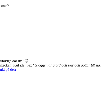
istras?
ultokiga där ute! 😉
ltecken. Kul idé! t ex
"Glöggen är gjord och står och gottar till sig.
änkt på det?