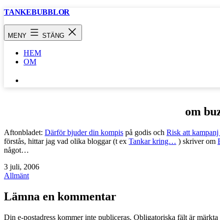
Hoppa
TANKEBUBBLOR
till
innehåll
MENY
STÄNG
HEM
OM
SÖK
…
om bu
Aftonbladet:
Därför bjuder din kompis
på godis och
Risk att kampanj 
förstås, hittar jag vad olika bloggar (t ex
Tankar kring…
) skriver om
något…
Publicerat
3 juli, 2006
den
Kategoriserat
Allmänt
som
Lämna en kommentar
Din e-postadress kommer inte publiceras.
Obligatoriska fält är märkta