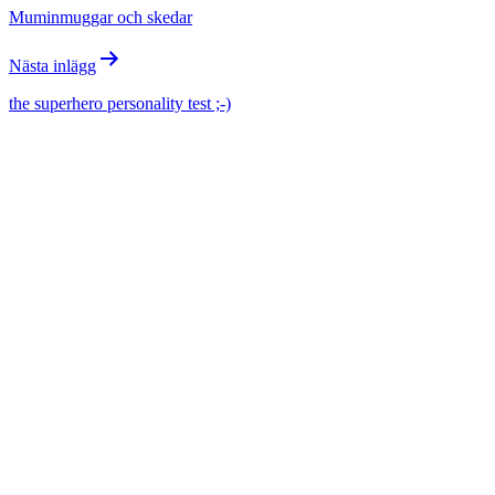
Muminmuggar och skedar
Nästa inlägg
the superhero personality test ;-)