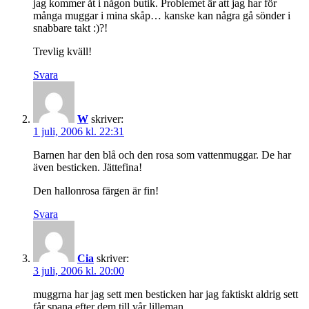
jag kommer åt i någon butik. Problemet är att jag har för
många muggar i mina skåp… kanske kan några gå sönder i
snabbare takt :)?!
Trevlig kväll!
Svara
W
skriver:
1 juli, 2006 kl. 22:31
Barnen har den blå och den rosa som vattenmuggar. De har
även besticken. Jättefina!
Den hallonrosa färgen är fin!
Svara
Cia
skriver:
3 juli, 2006 kl. 20:00
muggrna har jag sett men besticken har jag faktiskt aldrig sett
får spana efter dem till vår lilleman