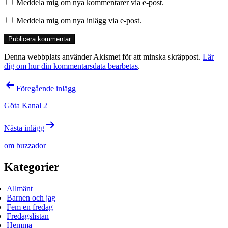
Meddela mig om nya kommentarer via e-post.
Meddela mig om nya inlägg via e-post.
Denna webbplats använder Akismet för att minska skräppost.
Lär
dig om hur din kommentarsdata bearbetas
.
Inläggsnavigering
Föregående inlägg
Göta Kanal 2
Nästa inlägg
om buzzador
Kategorier
Allmänt
Barnen och jag
Fem en fredag
Fredagslistan
Hemma