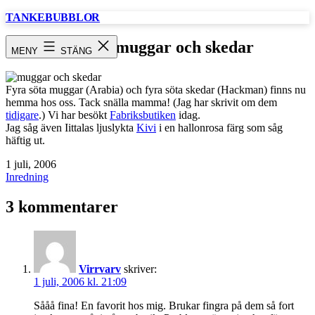
Hoppa
TANKEBUBBLOR
till
innehåll
Muminmuggar och skedar
MENY
STÄNG
Fyra söta muggar (Arabia) och fyra söta skedar (Hackman) finns nu
hemma hos oss. Tack snälla mamma! (Jag har skrivit om dem
tidigare
.) Vi har besökt
Fabriksbutiken
idag.
Jag såg även Iittalas ljuslykta
Kivi
i en hallonrosa färg som såg
häftig ut.
Publicerat
1 juli, 2006
den
Kategoriserat
Inredning
som
3 kommentarer
Virrvarv
skriver:
1 juli, 2006 kl. 21:09
Sååå fina! En favorit hos mig. Brukar fingra på dem så fort