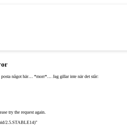
ror
att posta något här… *morr*… Jag gillar inte när det står:
se try the request again.
squid/2.5.STABLE14)"