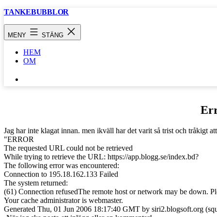
Hoppa
TANKEBUBBLOR
till
innehåll
MENY
STÄNG
HEM
OM
SÖK
…
Er
Jag har inte klagat innan. men ikväll har det varit så trist och tråkigt 
"ERROR
The requested URL could not be retrieved
While trying to retrieve the URL: https://app.blogg.se/index.bd?
The following error was encountered:
Connection to 195.18.162.133 Failed
The system returned:
(61) Connection refusedThe remote host or network may be down. Plea
Your cache administrator is webmaster.
Generated Thu, 01 Jun 2006 18:17:40 GMT by siri2.blogsoft.org (