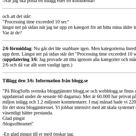
-När jag ska posta ett inlägg eller en kommentar!
och att det står:
"Processing time exceeded 10 sec"
längst ner på sidan när jag tar upp en kategori för att hitta mina äldre 
Var är de?
2/6 förmiddag
: Nu går det lite snabbare igen. Men kategorierna Inr
upp dem. Längst ner på sidan står det "Processing time exceeded 10 
(
uppdatering 3/6
: Jag provade att titta igenom alla kategorier och 
2/6 och då var allt som vanligt igen.)
Tillägg den 3/6: Information från blogg.se
"På BlogSofts svenska bloggtjänster blogg.se och webblogg.se finns de
uppdaterad under de senaste 60 dagarna). Mer är 60.000 har prövat på
miljon inlägg och 1.2 miljoner kommentarer. I maj månad hade vi 220 m
för det stora bloggintresset. Vi jobbar intensivt med att skala systemet 
väsentligt bättre prestanda.
Glad pingst
/blogsoftteamet"
-En glad pingst till er med önskar jag.