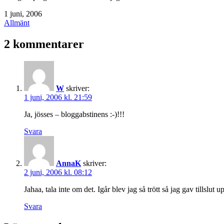
Publicerat
1 juni, 2006
den
Kategoriserat
Allmänt
som
2 kommentarer
W
skriver:
1 juni, 2006 kl. 21:59
Ja, jösses – bloggabstinens :-)!!!
Svara
AnnaK
skriver:
2 juni, 2006 kl. 08:12
Jahaa, tala inte om det. Igår blev jag så trött så jag gav tillslut 
Svara