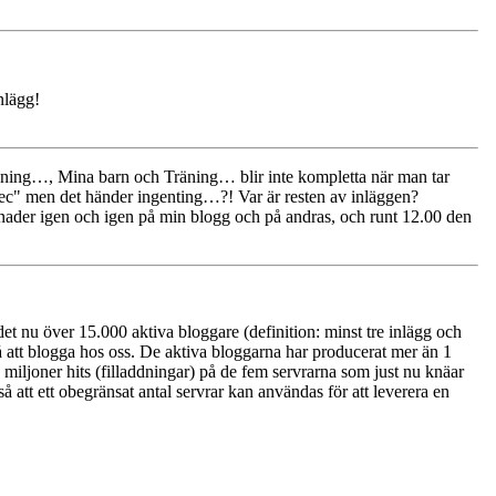
inlägg!
edning…, Mina barn och Träning… blir inte kompletta när man tar
sec" men det händer ingenting…?! Var är resten av inläggen?
månader igen och igen på min blogg och på andras, och runt 12.00 den
t nu över 15.000 aktiva bloggare (definition: minst tre inlägg och
 att blogga hos oss. De aktiva bloggarna har producerat mer än 1
iljoner hits (filladdningar) på de fem servrarna som just nu knäar
så att ett obegränsat antal servrar kan användas för att leverera en