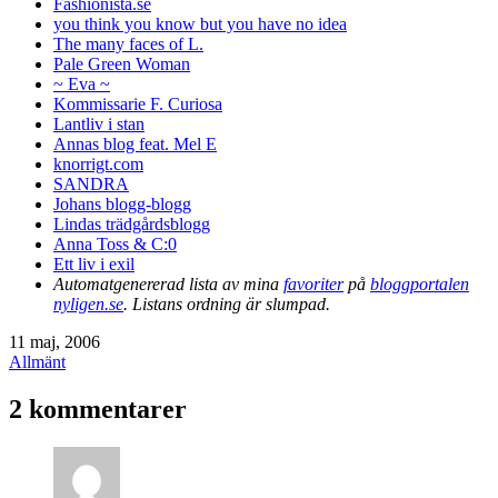
Fashionista.se
you think you know but you have no idea
The many faces of L.
Pale Green Woman
~ Eva ~
Kommissarie F. Curiosa
Lantliv i stan
Annas blog feat. Mel E
knorrigt.com
SANDRA
Johans blogg-blogg
Lindas trädgårdsblogg
Anna Toss & C:0
Ett liv i exil
Automatgenererad lista av mina
favoriter
på
bloggportalen
nyligen.se
. Listans ordning är slumpad.
Publicerat
11 maj, 2006
den
Kategoriserat
Allmänt
som
2 kommentarer