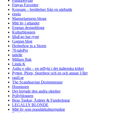
FlitigaMyran
Frøyas Favoriter
Konsum – berättelser från en närbutik
engla
Mamselamsens blogg
Mitt liv i utlandet
Emmas designblogg
Kulturbloggen
lillaEgo har rymt
Gaggas blog
Hedgehog in a Storm
70-talsPer
tatielle
Millans Bak
Linda K
Aglio e olio – en utflykt i det italienska köket
Pytten, Plorp, Storebror och en och annan Ullet
raufi.se
The Scandnavian Designmouse
Husmusen
Det började den andra oktober
Pollybloggen
Beas Tankar, Åsikter & Funderingar
LEGALLY BLONDE
Mitt liv som populärkultursjunkie