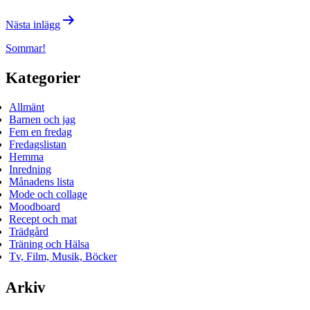
Nästa inlägg
Sommar!
Kategorier
Allmänt
Barnen och jag
Fem en fredag
Fredagslistan
Hemma
Inredning
Månadens lista
Mode och collage
Moodboard
Recept och mat
Trädgård
Träning och Hälsa
Tv, Film, Musik, Böcker
Arkiv