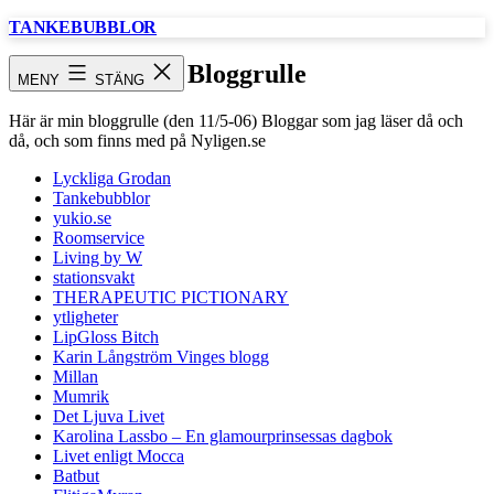
Hoppa
TANKEBUBBLOR
till
innehåll
Bloggrulle
MENY
STÄNG
Här är min bloggrulle (den 11/5-06) Bloggar som jag läser då och
då, och som finns med på Nyligen.se
Lyckliga Grodan
Tankebubblor
yukio.se
Roomservice
Living by W
stationsvakt
THERAPEUTIC PICTIONARY
ytligheter
LipGloss Bitch
Karin Långström Vinges blogg
Millan
Mumrik
Det Ljuva Livet
Karolina Lassbo – En glamourprinsessas dagbok
Livet enligt Mocca
Batbut