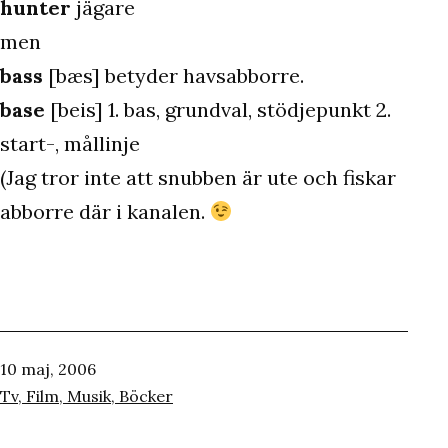
hunter
jägare
men
bass
[bæs] betyder havsabborre.
base
[beis] 1. bas, grundval, stödjepunkt 2.
start-, mållinje
(Jag tror inte att snubben är ute och fiskar
abborre där i kanalen.
Publicerat
10 maj, 2006
den
Kategoriserat
Tv, Film, Musik, Böcker
som