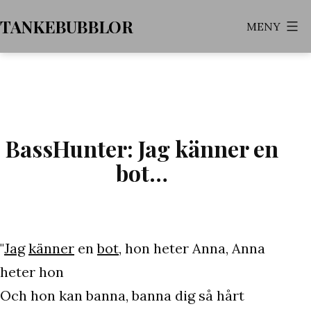
Hoppa
TANKEBUBBLOR
MENY
till
innehåll
BassHunter: Jag känner en
bot…
"
Jag
känner
en
bot
, hon heter Anna, Anna
heter hon
Och hon kan banna, banna dig så hårt