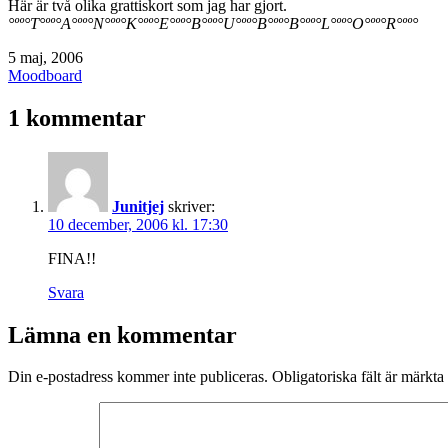
Här är två olika grattiskort som jag har gjort.
°ºº°T°ºº°A°ºº°N°ºº°K°ºº°E°ºº°B°ºº°U°ºº°B°ºº°B°ºº°L°ºº°O°ºº°R°ºº°
Publicerat
5 maj, 2006
den
Kategoriserat
Moodboard
som
1 kommentar
Junitjej
skriver:
10 december, 2006 kl. 17:30
FINA!!
Svara
Lämna en kommentar
Din e-postadress kommer inte publiceras.
Obligatoriska fält är märkta