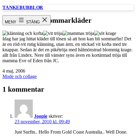
Hoppa
TANKEBUBBLOR
till
innehåll
Sommarkläder
MENY
STÄNG
Idag har jag hittat kläder till tösen så att hon kan bli sommarfin! Det
är en röd-vit rutig klänning, utan ärm. en stickad vit kofta med tre
knappar. Sedan är det en pikétröja med hålmönstrad blommig krage.
allt från Lindex. Nere till vänster syns även en kortärmad tröja till
mamma Eve of Eden från JC.
Publicerat
4 maj, 2006
den
Kategoriserat
Mode och collage
som
1 kommentar
Joopie
skriver:
23 november, 2010 kl. 09:49
Just Surfin.. Hello From Gold Coast Australia.. Well Done.