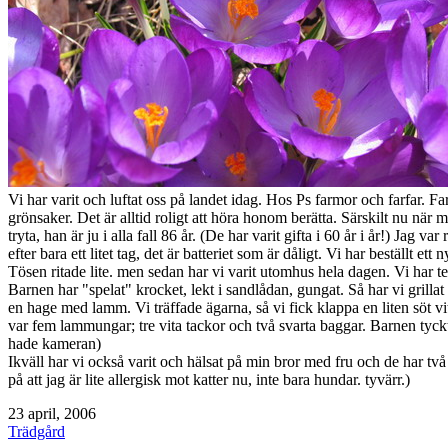
Vi har varit och luftat oss på landet idag. Hos Ps farmor och farfar. F
grönsaker. Det är alltid roligt att höra honom berätta. Särskilt nu när 
tryta, han är ju i alla fall 86 år. (De har varit gifta i 60 år i år!) Jag 
efter bara ett litet tag, det är batteriet som är dåligt. Vi har beställt e
Tösen ritade lite. men sedan har vi varit utomhus hela dagen. Vi har t
Barnen har "spelat" krocket, lekt i sandlådan, gungat. Så har vi grill
en hage med lamm. Vi träffade ägarna, så vi fick klappa en liten söt
var fem lammungar; tre vita tackor och två svarta baggar. Barnen tyckte
hade kameran)
Ikväll har vi också varit och hälsat på min bror med fru och de har tv
på att jag är lite allergisk mot katter nu, inte bara hundar. tyvärr.)
Publicerat
23 april, 2006
den
Kategoriserat
Trädgård