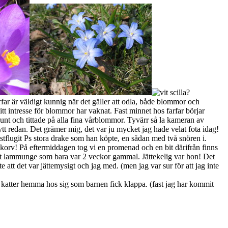
arfar är väldigt kunnig när det gäller att odla, både blommor och
mitt intresse för blommor har vaknat. Fast minnet hos farfar börjar
var runt och tittade på alla fina vårblommor. Tyvärr så la kameran av
tt nytt redan. Det grämer mig, det var ju mycket jag hade velat fota idag!
estflugit Ps stora drake som han köpte, en sådan med två snören i.
at korv! På eftermiddagen tog vi en promenad och en bit därifrån finns
 vit lammunge som bara var 2 veckor gammal. Jättekelig var hon! Det
 att det var jättemysigt och jag med. (men jag var sur för att jag inte
å katter hemma hos sig som barnen fick klappa. (fast jag har kommit