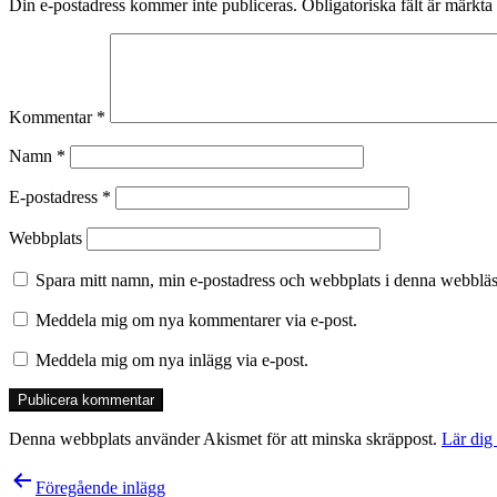
Din e-postadress kommer inte publiceras.
Obligatoriska fält är märkta
Kommentar
*
Namn
*
E-postadress
*
Webbplats
Spara mitt namn, min e-postadress och webbplats i denna webbläsa
Meddela mig om nya kommentarer via e-post.
Meddela mig om nya inlägg via e-post.
Denna webbplats använder Akismet för att minska skräppost.
Lär dig
Inläggsnavigering
Föregående inlägg