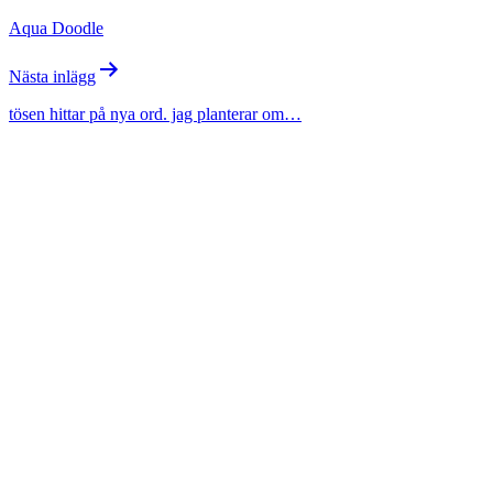
Aqua Doodle
Nästa inlägg
tösen hittar på nya ord. jag planterar om…