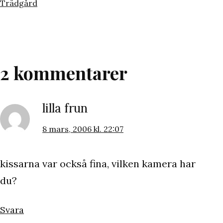
den
Kategoriserat
Trädgård
som
2 kommentarer
lilla frun
8 mars, 2006 kl. 22:07
kissarna var också fina, vilken kamera har
du?
Svara