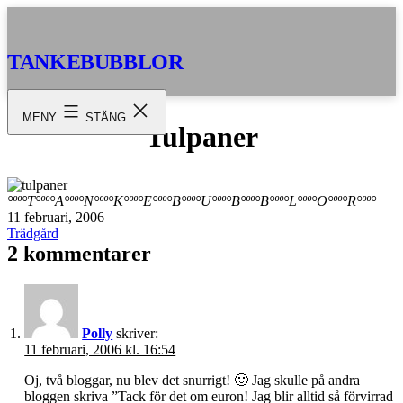
Hoppa
till
innehåll
TANKEBUBBLOR
MENY
STÄNG
Tulpaner
°ºº°T°ºº°A°ºº°N°ºº°K°ºº°E°ºº°B°ºº°U°ºº°B°ºº°B°ºº°L°ºº°O°ºº°R°ºº°
Publicerat
11 februari, 2006
den
Kategoriserat
Trädgård
som
2 kommentarer
Polly
skriver:
11 februari, 2006 kl. 16:54
Oj, två bloggar, nu blev det snurrigt! 🙂 Jag skulle på andra
bloggen skriva ”Tack för det om euron! Jag blir alltid så förvirrad