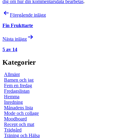
dig om hur din kommentarsdata bearbetas
.
Inläggsnavigering
Föregående inlägg
Fin Frukttarte
Nästa inlägg
5 av 14
Kategorier
Allmänt
Barnen och jag
Fem en fredag
Fredagslistan
Hemma
Inredning
Månadens lista
Mode och collage
Moodboard
Recept och mat
Trädgård
Träning och Hälsa