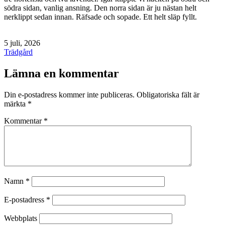
södra sidan, vanlig ansning. Den norra sidan är ju nästan helt
nerklippt sedan innan. Räfsade och sopade. Ett helt släp fyllt.
Publicerat
5 juli, 2026
den
Kategoriserat
Trädgård
som
Lämna en kommentar
Din e-postadress kommer inte publiceras.
Obligatoriska fält är
märkta
*
Kommentar
*
Namn
*
E-postadress
*
Webbplats