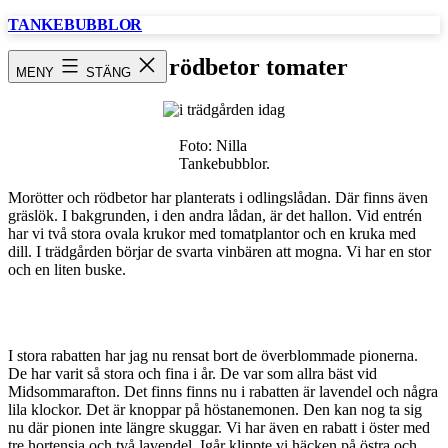
Hoppa
TANKEBUBBLOR
till
innehåll
morot rödbetor tomater
MENY
STÄNG
Foto: Nilla
Tankebubblor.
Morötter och rödbetor har planterats i odlingslådan. Där finns även
gräslök. I bakgrunden, i den andra lådan, är det hallon. Vid entrén
har vi två stora ovala krukor med tomatplantor och en kruka med
dill. I trädgården börjar de svarta vinbären att mogna. Vi har en stor
och en liten buske.
I stora rabatten har jag nu rensat bort de överblommade pionerna.
De har varit så stora och fina i år. De var som allra bäst vid
Midsommarafton. Det finns finns nu i rabatten är lavendel och några
lila klockor. Det är knoppar på höstanemonen. Den kan nog ta sig
nu där pionen inte längre skuggar. Vi har även en rabatt i öster med
tre hortensia och två lavendel. Igår klippte vi häcken på östra och