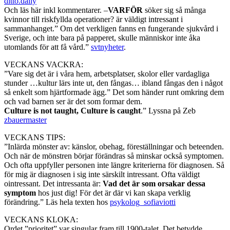
ditto.daily
Och läs här inkl kommentarer. –
VARFÖR
söker sig så många
kvinnor till riskfyllda operationer? är väldigt intressant i
sammanhanget.” Om det verkligen fanns en fungerande sjukvård i
Sverige, och inte bara på papperet, skulle människor inte åka
utomlands för att få vård.”
svtnyheter
.
VECKANS VACKRA:
”Vare sig det är i våra hem, arbetsplatser, skolor eller vardagliga
stunder …kultur lärs inte ut, den fångas… ibland fångas den i något
så enkelt som hjärtformade ägg.” Det som händer runt omkring dem
och vad barnen ser är det som formar dem.
Culture is not taught, Culture is caught
.” Lyssna på Zeb
zbauermaster
VECKANS TIPS:
”Inlärda mönster av: känslor, obehag, föreställningar och beteenden.
Och när de mönstren börjar förändras så minskar också symptomen.
Och ofta uppfyller personen inte längre kriterierna för diagnosen. Så
för mig är diagnosen i sig inte särskilt intressant. Ofta väldigt
ointressant. Det intressanta är:
Vad det är som orsakar dessa
symptom
hos just dig! För det är där vi kan skapa verklig
förändring.” Läs hela texten hos
psykolog_sofiaviotti
VECKANS KLOKA:
Ordet ”prioritet” var singular fram till 1900-talet. Det betydde