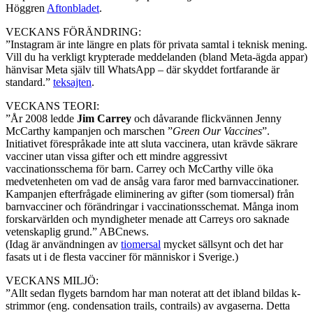
Höggren
Aftonbladet
.
VECKANS FÖRÄNDRING:
”Instagram är inte längre en plats för privata samtal i teknisk mening.
Vill du ha verkligt krypterade meddelanden (bland Meta-ägda appar)
hänvisar Meta själv till WhatsApp – där skyddet fortfarande är
standard.”
teksajten
.
VECKANS TEORI:
”År 2008 ledde
Jim Carrey
och dåvarande flickvännen Jenny
McCarthy kampanjen och marschen ”
Green Our Vaccines
”.
Initiativet förespråkade inte att sluta vaccinera, utan krävde säkrare
vacciner utan vissa gifter och ett mindre aggressivt
vaccinationsschema för barn. Carrey och McCarthy ville öka
medvetenheten om vad de ansåg vara faror med barnvaccinationer.
Kampanjen efterfrågade eliminering av gifter (som tiomersal) från
barnvacciner och förändringar i vaccinationsschemat. Många inom
forskarvärlden och myndigheter menade att Carreys oro saknade
vetenskaplig grund.” ABCnews.
(Idag är användningen av
tiomersal
mycket sällsynt och det har
fasats ut i de flesta vacciner för människor i Sverige.)
VECKANS MILJÖ:
”Allt sedan flygets barndom har man noterat att det ibland bildas k-
strimmor (eng. condensation trails, contrails) av avgaserna. Detta