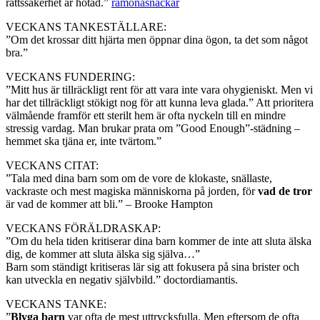
rättssäkerhet är hotad.”
ramonasnackar
VECKANS TANKESTÄLLARE:
”Om det krossar ditt hjärta men öppnar dina ögon, ta det som något
bra.”
VECKANS FUNDERING:
”Mitt hus är tillräckligt rent för att vara inte vara ohygieniskt. Men vi
har det tillräckligt stökigt nog för att kunna leva glada.” Att prioritera
välmående framför ett sterilt hem är ofta nyckeln till en mindre
stressig vardag. Man brukar prata om ”Good Enough”-städning –
hemmet ska tjäna er, inte tvärtom.”
VECKANS CITAT:
”Tala med dina barn som om de vore de klokaste, snällaste,
vackraste och mest magiska människorna på jorden, för
vad de tror
är vad de kommer att bli.” – Brooke Hampton
VECKANS FÖRÄLDRASKAP:
”Om du hela tiden kritiserar dina barn kommer de inte att sluta älska
dig, de kommer att sluta älska sig själva…”
Barn som ständigt kritiseras lär sig att fokusera på sina brister och
kan utveckla en negativ självbild.” doctordiamantis.
VECKANS TANKE:
”
Blyga barn
var ofta de mest uttrycksfulla. Men eftersom de ofta