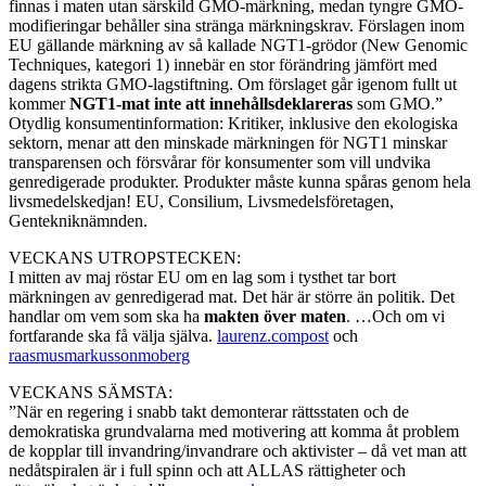
finnas i maten utan särskild GMO-märkning, medan tyngre GMO-
modifieringar behåller sina stränga märkningskrav. Förslagen inom
EU gällande märkning av så kallade NGT1-grödor (New Genomic
Techniques, kategori 1) innebär en stor förändring jämfört med
dagens strikta GMO-lagstiftning. Om förslaget går igenom fullt ut
kommer
NGT1-mat inte att
innehållsdeklareras
som GMO.”
Otydlig konsumentinformation: Kritiker, inklusive den ekologiska
sektorn, menar att den minskade märkningen för NGT1 minskar
transparensen och försvårar för konsumenter som vill undvika
genredigerade produkter. Produkter måste kunna spåras genom hela
livsmedelskedjan! EU, Consilium, Livsmedelsföretagen,
Gentekniknämnden.
VECKANS UTROPSTECKEN:
I mitten av maj röstar EU om en lag som i tysthet tar bort
märkningen av genredigerad mat. Det här är större än politik. Det
handlar om vem som ska ha
makten över maten
. …Och om vi
fortfarande ska få välja själva.
laurenz.compost
och
raasmusmarkussonmoberg
VECKANS SÄMSTA:
”När en regering i snabb takt demonterar rättsstaten och de
demokratiska grundvalarna med motivering att komma åt problem
de kopplar till invandring/invandrare och aktivister – då vet man att
nedåtspiralen är i full spinn och att ALLAS rättigheter och