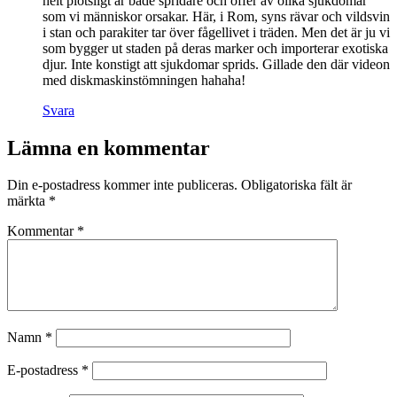
helt plötsligt är både spridare och offer av olika sjukdomar
som vi människor orsakar. Här, i Rom, syns rävar och vildsvin
i stan och parakiter tar över fågellivet i träden. Men det är ju vi
som bygger ut staden på deras marker och importerar exotiska
djur. Inte konstigt att sjukdomar sprids. Gillade den där videon
med diskmaskinstömningen hahaha!
Svara
Lämna en kommentar
Din e-postadress kommer inte publiceras.
Obligatoriska fält är
märkta
*
Kommentar
*
Namn
*
E-postadress
*