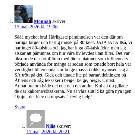
Monnah
skriver:
15 maj, 2026 kl. 19:06
Sååå mycket bra! Härligaste påminnelsen var den där om
härliga färger och härlig musik på 80-talet. JAJAJA! Alltså, vi
har inget 80-talshus och jag har inga 80-talskläder, men jag
älskar att påminnas om hur våra liv levdes utan filter. Det var
liksom de där fotofiltren med lite sepiatoner som influencers
började använda för många år sedan som tonade bort hela vår
verklighet till en enda stor beige massa i olika nyanser. Jag är
SÅ trött på det. Gick och tittade lite på barnavdelningen på
Åhlens och såg leksaker i beige, beige, beige. Urtrist.
Annat bra om både det ena och det andra. Kul att du gillade
de där kakorna/sötsakerna. Nu är våra slut! Ska göra nya igen.
Ojojoj, det blev en uppsats. Trevlig helg!
Svara
Nilla
skriver:
15 maj, 2026 kl. 20:21