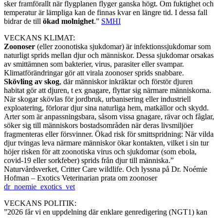
sker framförallt när flygplanen flyger ganska högt. Om fuktighet och
temperatur är lämpliga kan de finnas kvar en längre tid. I dessa fall
bidrar de till
ökad molnighet
.”
SMHI
VECKANS KLIMAT:
Zoonoser
(eller zoonotiska sjukdomar) är infektionssjukdomar som
naturligt sprids mellan djur och människor. Dessa sjukdomar orsakas
av smittämnen som bakterier, virus, parasiter eller svampar.
Klimatförändringar gör att virala zoonoser sprids snabbare.
Skövling av skog
, där människor inkräktar och förstör djuren
habitat gör att djuren, t ex gnagare, flyttar sig närmare människorna.
När skogar skövlas för jordbruk, urbanisering eller industriell
exploatering, förlorar djur sina naturliga hem, matkällor och skydd.
Arter som är anpassningsbara, såsom vissa gnagare, rävar och fåglar,
söker sig till människors bostadsområden när deras livsmiljöer
fragmenteras eller försvinner. Ökad risk för smittspridning: När vilda
djur tvingas leva närmare människor ökar kontakten, vilket i sin tur
höjer risken för att zoonotiska virus och sjukdomar (som ebola,
covid-19 eller sorkfeber) sprids från djur till människa.”
Naturvårdsverket, Critter Care wildlife. Och lyssna på Dr. Noémie
Hofman – Exotics Veterinarian prata om zoonoser
dr_noemie_exotics_vet
VECKANS POLITIK:
”2026 får vi en uppdelning där enklare genredigering (NGT1) kan