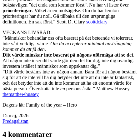
bokstavligen ”det enda som kommer först”. Nu har vi listor över
prioriteringar
. Vilket är en motsägelse. Om du har femton
prioriteringar har du noll. Gå tillbaka till den ursprungliga
definitionen. En sak först.” Scott D. Clary
scottdclary
VECKANS LIVSRÅD:
”Människor behandlar oss ofta baserat på det beteende vi tolererar,
inte vårt verkliga värde.
Om du accepterar minimal ansträngning
kommer du att få den
.
Ditt värde minskar inte baserat på någons oförmåga att se det
.
Att någon inte inser ditt värde gör dem fel för dig, inte dig ovärdig.
investera istället i människor som uppskattar dig.”
”Ditt värde bestäms inte av någon annan. Bara för att någon bestämt
sig för att de inte vill ha dig betyder det inte att du inte är fantastisk,
och det betyder inte att du inte kommer att ha ett enormt värde för
nästa person. Överskatta inte
en
persons åsikt.” Matthew Hussey
thematthewhussey
Dagens låt: Family of the year – Hero
Publicerat
15 maj, 2026
den
Kategoriserat
Fredagslistan
som
4 kommentarer