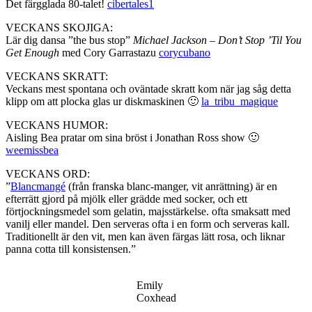
Det färgglada 80-talet!
cibertales1
VECKANS SKOJIGA:
Lär dig dansa ”the bus stop”
Michael Jackson – Don’t Stop ’Til You
Get Enough
med Cory Garrastazu
corycubano
VECKANS SKRATT:
Veckans mest spontana och oväntade skratt kom när jag såg detta
klipp om att plocka glas ur diskmaskinen 🙂
la_tribu_magique
VECKANS HUMOR:
Aisling Bea pratar om sina bröst i Jonathan Ross show 🙂
weemissbea
VECKANS ORD:
”
Blancmangé
(från franska blanc-manger, vit anrättning) är en
efterrätt gjord på mjölk eller grädde med socker, och ett
förtjockningsmedel som gelatin, majsstärkelse. ofta smaksatt med
vanilj eller mandel. Den serveras ofta i en form och serveras kall.
Traditionellt är den vit, men kan även färgas lätt rosa, och liknar
panna cotta till konsistensen.”
Emily
Coxhead