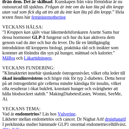
ifrån dem. Det är skillnad
. Kunskapen från våra förmödrar är nu
outsourcad till sjukhus.
Frågan är inte om du kan lita på din kropp
utan vad som fick dig att tro att du inte kan lita på din kropp
.” Hela
texten finns här
femininemothering
VECKANS HÄLSA:
”I
Kroppen kan själv
visar läkemedelsforskaren Anette Sams hur
dessa hormoner
GLP-1
fungerar och hur du kan aktivera dem
genom vad du äter och hur du lever. Du får en lättillgänglig
introduktion till kroppens biologi, praktiska råd och insikter som
kommer att förändra din syn på hunger, mättnad och kalorier.”
MåBra
och
Läkartidningen
.
VECKANS FUNDERING:
”Klimakteriet innebär sjunkande östrogennivåer, vilket ofta leder till
ökad insulinresistens
och högre risk för typ 2-diabetes. Detta beror
på att östrogenbrist gör cellerna mindre känsliga för insulin, vilket
ofta resulterar i ökat bukfett, konstant hunger och svårigheter att
hålla blodsockret stabilt.” MakingDiabetesEasier, Womni, SeeMe,
Ai.
VECKANS TEMA:
Vad är
endometrios
? Läs hos
Vulverine
.
Likheter mellan endometrios och cancer. Dr Nighat Arif
drnighatarif
I prekliniska studier hämmade GLP1 onormal endometriecelltillväxt.