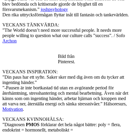
blev bedömda och kritiserade gjorde de blyghet till en
försvarsmekanism.”
joshpsyhology
Den rika uttrycksförmågan flyttar inåt till fantasin och tankevärlden.
VECKANS TÄNKVÄRDA:
”The World doesn’t need more successful people. It needs more
people willing to question what our culture calls ”success”. / Sofo
Archon
Bild från
Pinterest.
VECKANS INSPIRATION:
”Din paus har ett syfte. Saker sker med dig även om du tycker att
ingenting händer.”
”-Pausen är inte bortkastad tid utan en avgörande period för
återhämtning, stresshantering och mental bearbetning. Även när det
känns som om ingenting händer, arbetar hjärnan och kroppen med
att varva ner, återställa energi och sänka stressnivåer.” Hälsoresurs,
Motivation
.
VECKANS KVINNOHÄLSA:
”Diagnosen
PMOS
förklarar det hela något bättre: poly = flera,
endokrint = hormonellt, metaboliskt =