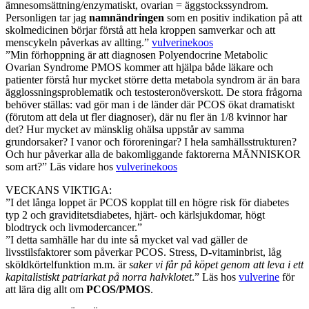
ämnesomsättning/enzymatiskt, ovarian = äggstockssyndrom.
Personligen tar jag
namnändringen
som en positiv indikation på att
skolmedicinen börjar förstå att hela kroppen samverkar och att
menscykeln påverkas av allting.”
vulverinekoos
”Min förhoppning är att diagnosen Polyendocrine Metabolic
Ovarian Syndrome PMOS kommer att hjälpa både läkare och
patienter förstå hur mycket större detta metabola syndrom är än bara
ägglossningsproblematik och testosteronöverskott. De stora frågorna
behöver ställas: vad gör man i de länder där PCOS ökat dramatiskt
(förutom att dela ut fler diagnoser), där nu fler än 1/8 kvinnor har
det? Hur mycket av mänsklig ohälsa uppstår av samma
grundorsaker? I vanor och föroreningar? I hela samhällsstrukturen?
Och hur påverkar alla de bakomliggande faktorerna MÄNNISKOR
som art?” Läs vidare hos
vulverinekoos
VECKANS VIKTIGA:
”I det långa loppet är PCOS kopplat till en högre risk för diabetes
typ 2 och graviditetsdiabetes, hjärt- och kärlsjukdomar, högt
blodtryck och livmodercancer.”
”I detta samhälle har du inte så mycket val vad gäller de
livsstilsfaktorer som påverkar PCOS. Stress, D-vitaminbrist, låg
sköldkörtelfunktion m.m. är
saker vi får på köpet genom att leva i ett
kapitalistiskt patriarkat på norra halvklotet
.” Läs hos
vulverine
för
att lära dig allt om
PCOS/PMOS
.