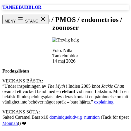
Hoppa
TANKEBUBBLOR
till
innehåll
Fredagslistan / PMOS / endometrios /
MENY
STÄNG
zoonoser
Foto: Nilla
Tankebubblor.
14 maj 2026.
Fredagslistan
VECKANS BÄSTA:
”Under inspelningen av
The Myth
i Indien 2005 knöt
Jackie Chan
oväntat ett vackert band med en
elefant
vid namn Lakshmi. Mitt i en
hektisk filminspelningsplats blev deras kontakt en påminnelse om att
vänlighet inte behöver något språk – bara hjärta.”
explaining
.
VECKANS SÖTA:
Salted Caramel Bars x10
dominiqueludwig_nutrition
(Tack för tipset
Monnah
!) ❤️