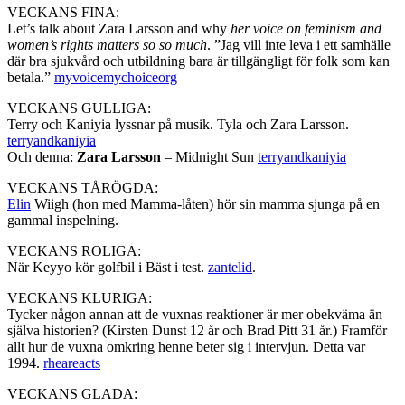
VECKANS FINA:
Let’s talk about Zara Larsson and why
her voice on feminism and
women’s rights matters so so much
. ”Jag vill inte leva i ett samhälle
där bra sjukvård och utbildning bara är tillgängligt för folk som kan
betala.”
myvoicemychoiceorg
VECKANS GULLIGA:
Terry och Kaniyia lyssnar på musik. Tyla och Zara Larsson.
terryandkaniyia
Och denna:
Zara Larsson
– Midnight Sun
terryandkaniyia
VECKANS TÅRÖGDA:
Elin
Wiigh (hon med Mamma-låten) hör sin mamma sjunga på en
gammal inspelning.
VECKANS ROLIGA:
När Keyyo kör golfbil i Bäst i test.
zantelid
.
VECKANS KLURIGA:
Tycker någon annan att de vuxnas reaktioner är mer obekväma än
själva historien? (Kirsten Dunst 12 år och Brad Pitt 31 år.) Framför
allt hur de vuxna omkring henne beter sig i intervjun. Detta var
1994.
rheareacts
VECKANS GLADA: