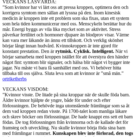
VECKANS LÄSVÄRDA:
”Som kvinnor har vi lärt oss att pressa kroppen, optimera den och
korrigera symtom men sällan att lyssna på den. Inom kinesisk
medicin är kroppen inte ett problem som ska fixas, utan ett system
som hela tiden kommunicerar med oss. Menscykeln berättar hur du
mår. Energi byggs av vila lika mycket som av aktivitet. Stress
påverkar fertilitet och hormoner djupare än blodprov visar. Värme
kan vara mer läkande än ännu ett tillskott. Och verklig skönhet
börjar långt innan hudvård. Kvinnokroppen är inte gjord för
konstant prestation. Den är
rytmisk. Cyklisk. Intelligent.
När vi
börjar samarbeta med kroppen istället för att överstyra den händer
något fint: symtom blir signaler, och hälsa blir något vi bygger inte
jagar. Nu måste vi bara få samhället med oss. Vi behöver hitta
tillbaka till oss själva. Sluta leva som att kvinnor är ”små män.”
ortriketherbs
VECKANS VISDOM:
”Kvinnor visste. De litade på sina kroppar när de skulle föda barn.
Äldre kvinnor hjälpte de yngre, både för under och efter
förlossningen. De behövde inga utomstående främlingar som sa åt
dem vad kroppen redan visste. På 1700-talet kom manliga läkare
och skrev böcker om förlossningar. De hade knappt ens sett ett barn
födas. De tog förlossningen från kvinnorna och de kallade det för
framsteg och utveckling. Nu skulle kvinnor börja föda sina barn
med främlingar i rummet.
Kunskapen blev inte förlorad, den togs