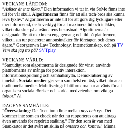
VECKANS LÄRDOM:
”
Åsikter är inte fakta
.” Den information vi tar in via SoMe finns inte
till för vår skull.
Algoritmerna
finns för att alla tech-bros ska kunna
leva lyxliv.” Algoritmerna är inte till för att göra dig lyckligare eller
mer informerad; de är verktyg för att maximera tid och intäkter,
vilket ofta sker på användarens bekostnad. Algoritmerna är
designade för att maximera engagemang och tid på plattformen,
vilket i sin tur genererar annonsintäkter för företagen och deras
ägare.” Georgetown Law Technology, Internetkunskap, och på
TV
Vem ska jag tro på?
SVTplay
.
VECKANS VÄRLD:
”Samtidigt som algoritmerna är designade för vinst, används
plattformarna av många för positiv interaktion,
informationsspridning och samhällsnytta. Demokratisering av
innehåll:
Sociala medier
ger vem som helst en röst, vilket utmanar
traditionella medier. Mobilisering: Plattformarna har använts för att
organisera sociala rörelser och sprida medvetenhet om viktiga
frågor.” Ai
DAGENS SAMHÄLLE:
”
Övervakning
: Det är en tunn linje mellan
mys och rys
. Det
kommer inte som en chock när det nu rapporteras om att airtags
även används för regelrätt stalking.” För den som är van med
Snapkartor är det svårt att skilja på
omsorg och kontroll
. Minna