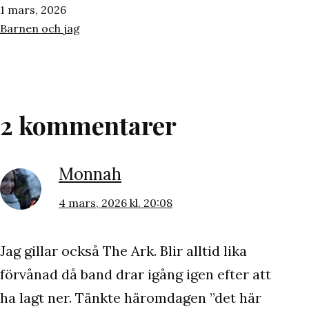
Publicerat
1 mars, 2026
den
Kategoriserat
Barnen och jag
som
2 kommentarer
Monnah
4 mars, 2026 kl. 20:08
Jag gillar också The Ark. Blir alltid lika
förvånad då band drar igång igen efter att
ha lagt ner. Tänkte häromdagen ”det här