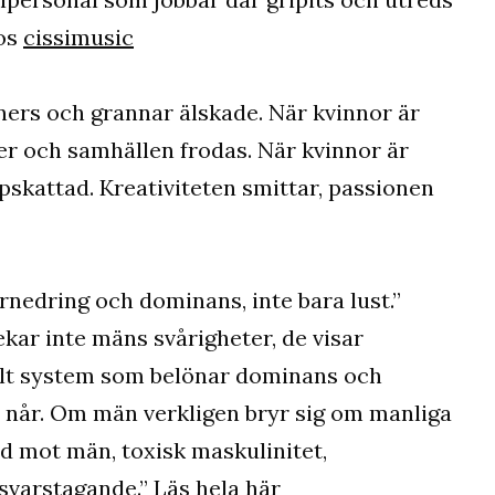
hos
cissimusic
ners och grannar älskade. När kvinnor är
der och samhällen frodas. När kvinnor är
kattad. Kreativiteten smittar, passionen
rnedring och dominans, inte bara lust.”
ar inte mäns svårigheter, de visar
alt system som belönar dominans och
et når. Om män verkligen bryr sig om manliga
ld mot män, toxisk maskulinitet,
svarstagande.” Läs hela här