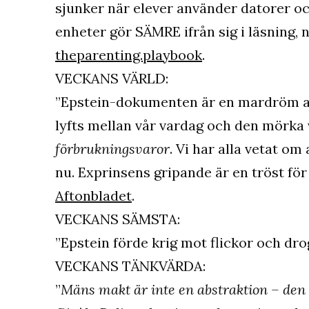
sjunker när elever använder datorer o
enheter gör SÄMRE ifrån sig i läsning, 
theparenting.playbook
.
VECKANS VÄRLD:
”Epstein-dokumenten är en mardröm at
lyfts mellan vår vardag och den mörka
förbrukningsvaror
. Vi har alla vetat om
nu. Exprinsens gripande är en tröst fö
Aftonbladet
.
VECKANS SÄMSTA:
”Epstein förde krig mot flickor och drog
VECKANS TÄNKVÄRDA:
”
Mäns makt är inte en abstraktion – den ä