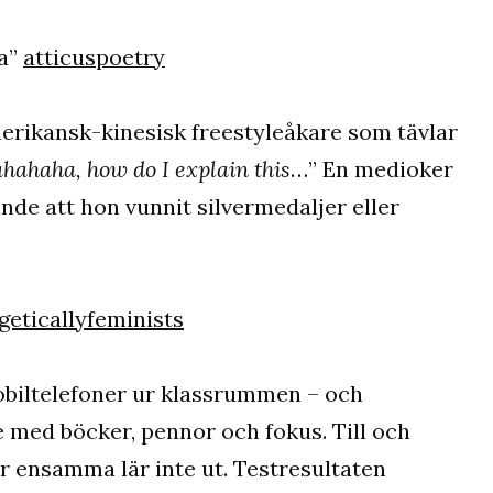
sa”
atticuspoetry
merikansk-kinesisk freestyleåkare som tävlar
hahaha, how do I explain this
…” En medioker
de att hon vunnit silvermedaljer eller
eticallyfeminists
mobiltelefoner ur klassrummen – och
re med böcker, pennor och fokus. Till och
r ensamma lär inte ut. Testresultaten