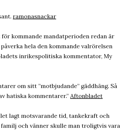
sant.
ramonasnackar
t för kommande mandatperioden redan är
 påverka hela den kommande valrörelsen
ladets inrikespolitiska kommentator, My
ntarer om sitt ”motbjudande” gäddhäng. Så
e av hatiska kommentarer.”
Aftonbladet
t lagt motsvarande tid, tankekraft och
l familj och vänner skulle man troligtvis vara