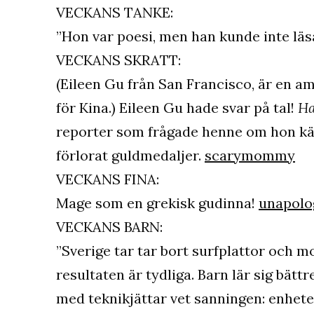
VECKANS TANKE:
”Hon var poesi, men han kunde inte lä
VECKANS SKRATT:
(Eileen Gu från San Francisco, är en a
för Kina.) Eileen Gu hade svar på tal!
Ha
reporter som frågade henne om hon kän
förlorat guldmedaljer.
scarymommy
VECKANS FINA:
Mage som en grekisk gudinna!
unapolog
VECKANS BARN:
”Sverige tar tar bort surfplattor och 
resultaten är tydliga. Barn lär sig bätt
med teknikjättar vet sanningen: enhete