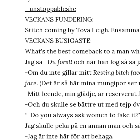
_unstoppableshe
VECKANS FUNDERING:
Stitch coming by Tova Leigh. Ensamm
VECKANS BUSIGASTE:
What’s the best comeback to a man who
Jag sa –
Du först!
och när han log så sa j
-Om du inte gillar mitt
Resting bitch fac
face
. (Det är så här mina mungipor ser 
-Mitt leende, min glädje, är reserverat
-Och du skulle se bättre ut med tejp ö
”-Do you always ask women to fake it?
Jag skulle peka på en annan man och sä
-Jag är inte här för att behaga.