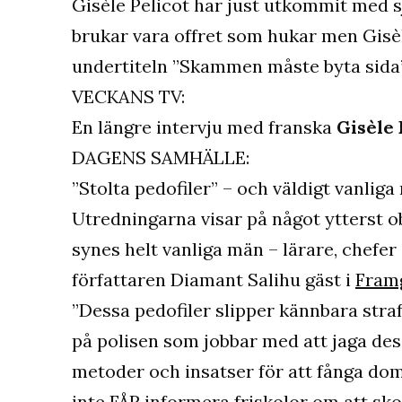
Gisèle Pelicot har just utkommit med sjä
brukar vara offret som hukar men Gisèl
undertiteln ”Skammen måste byta sida
VECKANS TV:
En längre intervju med franska
Gisèle 
DAGENS SAMHÄLLE:
”Stolta pedofiler” – och väldigt vanli
Utredningarna visar på något ytterst ob
synes helt vanliga män – lärare, chefer
författaren Diamant Salihu gäst i
Fram
”Dessa pedofiler slipper kännbara straff
på polisen som jobbar med att jaga de
metoder och insatser för att fånga dom.
inte FÅR informera friskolor om att sk