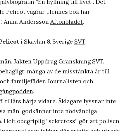
lvbiografin ”En hyllning till livet”. Det
e Pelicot vägrar. Hennes bok har
”. Anna Andersson
Aftonbladet
.
Pelicot
i Skavlan & Sverige
SVT
ga män. Jakten Uppdrag Granskning
SVT
.
ehagligt: många av de misstänkta är till
 och familjefäder. Journalisten och
gångpodden
.
, tillåts härja vidare. Åklagare lyssnar inte
ssa män, godkänner inte nödvändiga
 Helt obegriplig ”sekretess” gör att polisen
olpersonal som jobbar där gripits och utreds