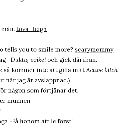
a män.
tova_leigh
 tells you to smile more?
scarymommy
ag –
Duktig pojke!
och gick därifrån.
e
så kommer inte att gilla mitt
Active bitch
ut när jag är avslappnad.)
 för någon som förtjänar det.
ver munnen.
”
ga -Få honom att le först!