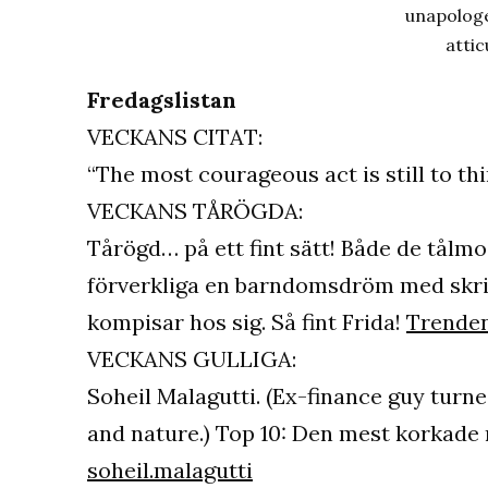
unapologe
atti
Fredagslistan
VECKANS CITAT:
“The most courageous act is still to th
VECKANS TÅRÖGDA:
Tårögd… på ett fint sätt! Både de tålmo
förverkliga en barndomsdröm med skri
kompisar hos sig. Så fint Frida!
Trende
VECKANS GULLIGA:
Soheil Malagutti. (Ex-finance guy turne
and nature.) Top 10: Den mest korkade
soheil.malagutti