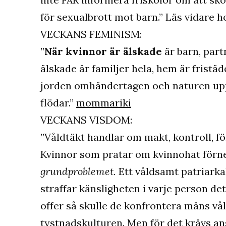
för sexualbrott mot barn.” Läs vidare 
VECKANS FEMINISM:
”
När kvinnor är älskade
är barn, part
älskade är familjer hela, hem är fristä
jorden omhändertagen och naturen upps
flödar.”
mommariki
VECKANS VISDOM:
”Våldtäkt handlar om makt, kontroll, fö
Kvinnor som pratar om kvinnohat förnek
grundproblemet.
Ett våldsamt patriark
straffar känsligheten i varje person d
offer så skulle de konfrontera mäns vå
tystnadskulturen. Men för det krävs an