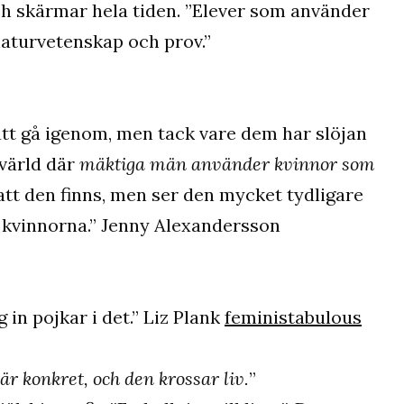
ch skärmar hela tiden. ”Elever som använder
naturvetenskap och prov.”
t gå igenom, men tack vare dem har slöjan
 värld där
mäktiga män använder kvinnor som
 att den finns, men ser den mycket tydligare
r kvinnorna.” Jenny Alexandersson
 in pojkar i det.” Liz Plank
feministabulous
r konkret, och den krossar liv.
”