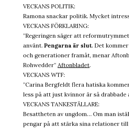
VECKANS POLITIK:
Ramona snackar politik. Mycket intres
VECKANS FÖRKLARING:
”Regeringen säger att reformutrymme
använt.
Pengarna är slut
. Det kommer
och generationer framåt, menar Aftonb
Rohwedder”
Aftonbladet
.
VECKANS WTF:
”Carina Bergfeldt flera hatiska komme
less på att just kvinnor är så drabbad
VECKANS TANKESTÄLLARE:
Besattheten av ungdom… Om man iställe
pengar på att stärka sina relationer til