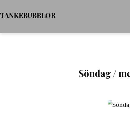
Hoppa
TANKEBUBBLOR
till
innehåll
Söndag / me