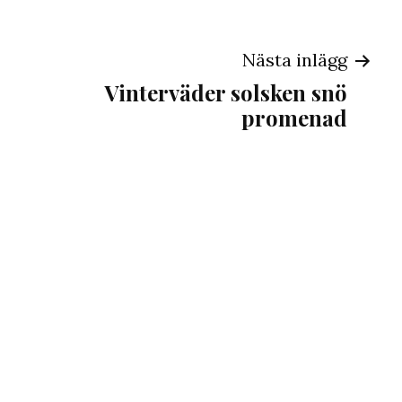
ng
Nästa inlägg
Vinterväder solsken snö
promenad