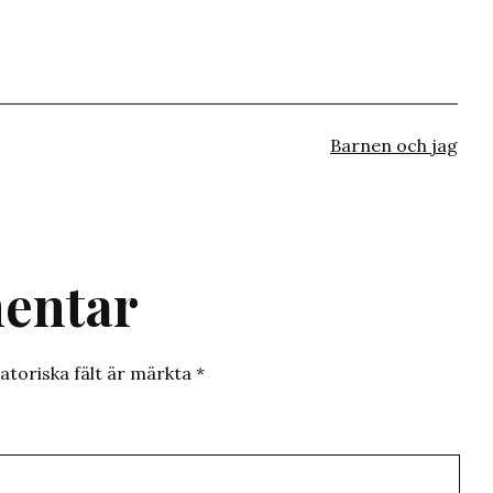
Kategoriserat
Barnen och jag
som
entar
atoriska fält är märkta
*