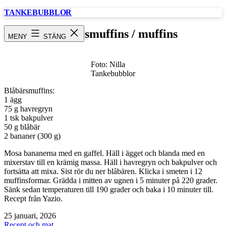
Hoppa
TANKEBUBBLOR
till
innehåll
Blåbärsmuffins / muffins
MENY
STÄNG
Foto: Nilla
Tankebubblor
Blåbärsmuffins:
1 ägg
75 g havregryn
1 tsk bakpulver
50 g blåbär
2 bananer (300 g)
Mosa bananerna med en gaffel. Häll i ägget och blanda med en
mixerstav till en krämig massa. Häll i havregryn och bakpulver och
fortsätta att mixa. Sist rör du ner blåbären. Klicka i smeten i 12
muffinsformar. Grädda i mitten av ugnen i 5 minuter på 220 grader.
Sänk sedan temperaturen till 190 grader och baka i 10 minuter till.
Recept från Yazio.
Publicerat
25 januari, 2026
den
Kategoriserat
Recept och mat