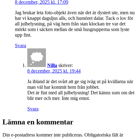
8 december, 2025 kl. 17:09
Jag brukar leta foto-objekt även när det är dystert ute, men nu
har vi knappt dagsljus alls, och humöret dalar. Tack o lov för
all julbelysning, på väg hem från stan klockan tre var det
mörkt som i säcken mellan de små husgrupperna som lyste
upp fint.
Svara
Nilla
skriver:
8 december, 2025 kl. 19:44
Ja ibland är det svårt att ge sig iväg ut på kvällarna när
man väl har kommit hem från jobbet.
Det är fint med all julbelysning! Det känns som om det
blir mer och mer. Inte mig emot.
Svara
Lämna en kommentar
Din e-postadress kommer inte publiceras.
Obligatoriska fält är