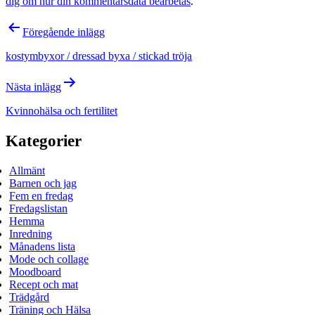
dig om hur din kommentarsdata bearbetas
.
Inläggsnavigering
Föregående inlägg
kostymbyxor / dressad byxa / stickad tröja
Nästa inlägg
Kvinnohälsa och fertilitet
Kategorier
Allmänt
Barnen och jag
Fem en fredag
Fredagslistan
Hemma
Inredning
Månadens lista
Mode och collage
Moodboard
Recept och mat
Trädgård
Träning och Hälsa