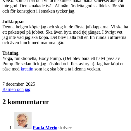
KitKat
som är blå och vit och skulle smaka blåbärscheesecake var
inte god. Den smakade tvål. Allmänt är detta godis alldeles för sött
och för konstgjort i i smaken tycker jag.
Julklappar
Denna helgen köpte jag och slog in de första julklapparna. Vi ska ha
ett paketspel på jobbet. Ska även byta med tjejgänget. I övrigt vet
jag inte vad jag ska köpa. Det blev i alla fall en fin runda i affärerna
och även lunch med mamma igår.
Träning
Yoga, funktionella, Body Pump. (Det blev bara ett halvt pass av
Pump för sedan fick jag näsblod och fick avbryta). Jag har köpt en
påse med
kreatin
som jag ska börja ta i denna veckan.
Publicerat
7 december, 2025
den
Kategoriserat
Barnen och jag
som
2 kommentarer
Paula Merio
skriver: