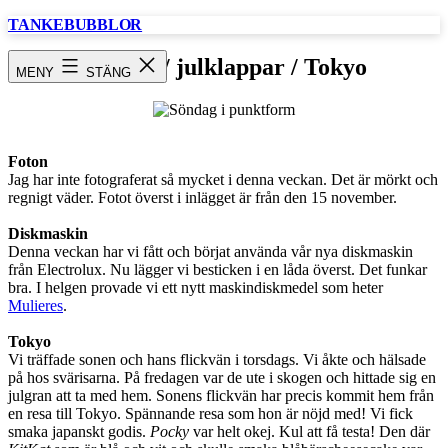
Hoppa
TANKEBUBBLOR
till
innehåll
Söndag / julklappar / Tokyo
MENY
STÄNG
Foton
Jag har inte fotograferat så mycket i denna veckan. Det är mörkt och
regnigt väder. Fotot överst i inlägget är från den 15 november.
Diskmaskin
Denna veckan har vi fått och börjat använda vår nya diskmaskin
från Electrolux. Nu lägger vi besticken i en låda överst. Det funkar
bra. I helgen provade vi ett nytt maskindiskmedel som heter
Mulieres
.
Tokyo
Vi träffade sonen och hans flickvän i torsdags. Vi åkte och hälsade
på hos svärisarna. På fredagen var de ute i skogen och hittade sig en
julgran att ta med hem. Sonens flickvän har precis kommit hem från
en resa till Tokyo. Spännande resa som hon är nöjd med! Vi fick
smaka japanskt godis.
Pocky
var helt okej. Kul att få testa! Den där