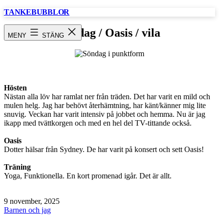
Hoppa
TANKEBUBBLOR
till
innehåll
Söndag / Oasis / vila
MENY
STÄNG
Hösten
Nästan alla löv har ramlat ner från träden. Det har varit en mild och
mulen helg. Jag har behövt återhämtning, har känt/känner mig lite
snuvig. Veckan har varit intensiv på jobbet och hemma. Nu är jag
ikapp med tvättkorgen och med en hel del TV-tittande också.
Oasis
Dotter hälsar från Sydney. De har varit på konsert och sett Oasis!
Träning
Yoga, Funktionella. En kort promenad igår. Det är allt.
Publicerat
9 november, 2025
den
Kategoriserat
Barnen och jag
som