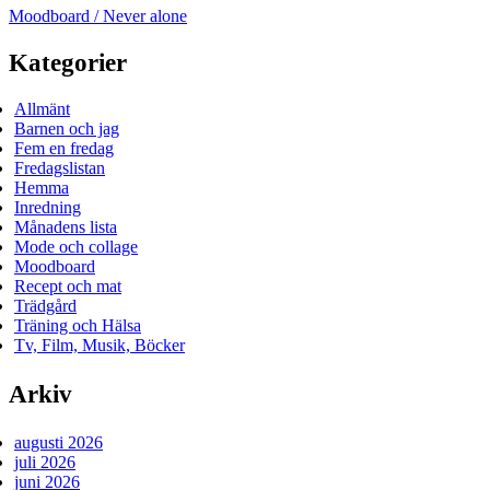
Moodboard / Never alone
Kategorier
Allmänt
Barnen och jag
Fem en fredag
Fredagslistan
Hemma
Inredning
Månadens lista
Mode och collage
Moodboard
Recept och mat
Trädgård
Träning och Hälsa
Tv, Film, Musik, Böcker
Arkiv
augusti 2026
juli 2026
juni 2026