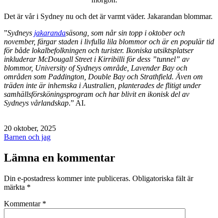
Det är vår i Sydney nu och det är varmt väder. Jakarandan blommar.
”
Sydneys
jakaranda
säsong, som når sin topp i oktober och
november, färgar staden i livfulla lila blommor och är en populär tid
för både lokalbefolkningen och turister. Ikoniska utsiktsplatser
inkluderar McDougall Street i Kirribilli för dess ”tunnel” av
blommor, University of Sydneys område, Lavender Bay och
områden som Paddington, Double Bay och Strathfield. Även om
träden inte är inhemska i Australien, planterades de flitigt under
samhällsförsköningsprogram och har blivit en ikonisk del av
Sydneys vårlandskap
.” AI.
Publicerat
20 oktober, 2025
den
Kategoriserat
Barnen och jag
som
Lämna en kommentar
Din e-postadress kommer inte publiceras.
Obligatoriska fält är
märkta
*
Kommentar
*