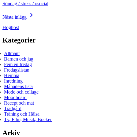
Söndag / stress / osocial
Nästa inlägg
Höghöst
Kategorier
Allmänt
Barnen och jag
Fem en fredag
Fredagslistan
Hemma
Inredning
Månadens lista
Mode och collage
Moodboard
Recept och mat
Trädgård
Träning och Hälsa
Tv, Film, Musik, Böcker
Arkiv