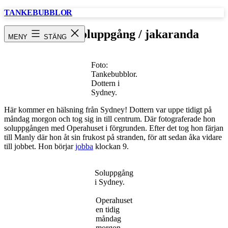
Hoppa
TANKEBUBBLOR
till
innehåll
Sydney / soluppgång / jakaranda
MENY
STÄNG
Foto:
Tankebubblor.
Dottern i
Sydney.
Här kommer en hälsning från Sydney! Dottern var uppe tidigt på
måndag morgon och tog sig in till centrum. Där fotograferade hon
soluppgången med Operahuset i förgrunden. Efter det tog hon färjan
till Manly där hon åt sin frukost på stranden, för att sedan åka vidare
till jobbet. Hon börjar
jobba
klockan 9.
Soluppgång
i Sydney.
Operahuset
en tidig
måndag
morgon.