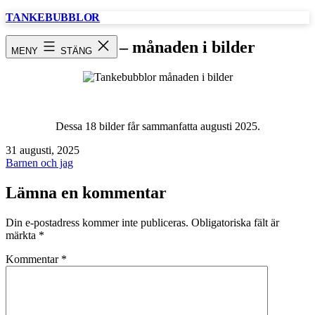
Hoppa
TANKEBUBBLOR
till
innehåll
Augusti – månaden i bilder
MENY
STÄNG
Dessa 18 bilder får sammanfatta augusti 2025.
Publicerat
31 augusti, 2025
den
Kategoriserat
Barnen och jag
som
Lämna en kommentar
Din e-postadress kommer inte publiceras.
Obligatoriska fält är
märkta
*
Kommentar
*