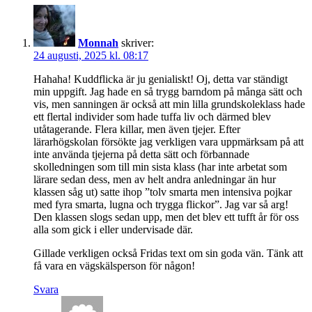
Monnah
skriver:
24 augusti, 2025 kl. 08:17
Hahaha! Kuddflicka är ju genialiskt! Oj, detta var ständigt
min uppgift. Jag hade en så trygg barndom på många sätt och
vis, men sanningen är också att min lilla grundskoleklass hade
ett flertal individer som hade tuffa liv och därmed blev
utåtagerande. Flera killar, men även tjejer. Efter
lärarhögskolan försökte jag verkligen vara uppmärksam på att
inte använda tjejerna på detta sätt och förbannade
skolledningen som till min sista klass (har inte arbetat som
lärare sedan dess, men av helt andra anledningar än hur
klassen såg ut) satte ihop ”tolv smarta men intensiva pojkar
med fyra smarta, lugna och trygga flickor”. Jag var så arg!
Den klassen slogs sedan upp, men det blev ett tufft år för oss
alla som gick i eller undervisade där.
Gillade verkligen också Fridas text om sin goda vän. Tänk att
få vara en vägskälsperson för någon!
Svara