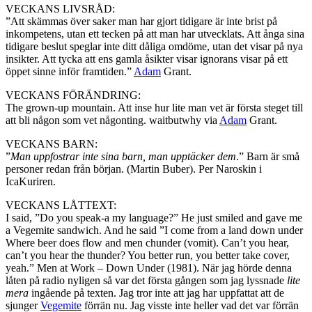
VECKANS LIVSRÅD:
”Att skämmas över saker man har gjort tidigare är inte brist på
inkompetens, utan ett tecken på att man har utvecklats. Att ånga sina
tidigare beslut speglar inte ditt dåliga omdöme, utan det visar på nya
insikter. Att tycka att ens gamla åsikter visar ignorans visar på ett
öppet sinne inför framtiden.”
Adam
Grant.
VECKANS FÖRÄNDRING:
The grown-up mountain. Att inse hur lite man vet är första steget till
att bli någon som vet någonting. waitbutwhy via
Adam
Grant.
VECKANS BARN:
”
Man uppfostrar inte sina barn, man upptäcker dem
.” Barn är små
personer redan från början. (Martin Buber). Per Naroskin i
IcaKuriren.
VECKANS LÅTTEXT:
I said, ”Do you speak-a my language?” He just smiled and gave me
a Vegemite sandwich. And he said ”I come from a land down under
Where beer does flow and men chunder (vomit). Can’t you hear,
can’t you hear the thunder? You better run, you better take cover,
yeah.” Men at Work – Down Under (1981). När jag hörde denna
låten på radio nyligen så var det första gången som jag lyssnade
lite
mera
ingående på texten. Jag tror inte att jag har uppfattat att de
sjunger
Vegemite
förrän nu. Jag visste inte heller vad det var förrän