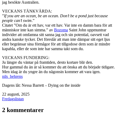
jag besökte Australien.
VECKANS TÄNKVÄRDA:
”
If you are an ocean, be an ocean. Don’t be a pond just because
people can’t swim
.”
Citatet ”Om du är ett hav, var ett hav. Var inte en damm bara för att
människor inte kan simma.” av
Bozoma
Saint John uppmuntrar
individer att omfamna sitt sanna jag och sin potential, oavsett vad
andra kanske tycker. Det föreslår att man inte dämpar sitt eget ljus
eller begränsar sina förmågor för att tillgodose dem som är mindre
kapabla, eller de som inte har samma takt som du.
VECKANS FUNDERING:
Ju längre du väntar på framtiden, desto kortare blir den.
Hur gammal du än är så kommer du att önska att du började tidigare.
Men idag är du yngre än du någonsin kommer att vara igen.
nils_behrens
Dagens låt: Nessa Barrett – Dying on the inside
Publicerat
22 augusti, 2025
den
Kategoriserat
Fredagslistan
som
2 kommentarer