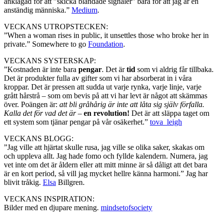
anklagad för att ”skicka blandade signaler” bara för att jag är en
anständig människa.”
Medium
.
VECKANS UTROPSTECKEN:
”When a woman rises in public, it unsettles those who broke her in
private.” Somewhere to go
Foundation
.
VECKANS SYSTERSKAP:
”Kostnaden är inte bara
pengar
. Det är
tid
som vi aldrig får tillbaka.
Det är produkter fulla av gifter som vi har absorberat in i våra
kroppar. Det är pressen att sudda ut varje rynka, varje linje, varje
grått hårstrå – som om bevis på att vi har levt är något att skämmas
över. Poängen är:
att bli gråhårig är inte att låta sig själv förfalla.
Kalla det för vad det är
–
en revolution!
Det är att släppa taget om
ett system som tjänar pengar på vår osäkerhet.”
tova_leigh
VECKANS BLOGG:
”Jag ville att hjärtat skulle rusa, jag ville se olika saker, skakas om
och uppleva allt. Jag hade fomo och fyllde kalendern. Numera, jag
vet inte om det är åldern eller att mitt minne är så dåligt att det bara
är en kort period, så vill jag mycket hellre känna harmoni.” Jag har
blivit tråkig.
Elsa
Billgren.
VECKANS INSPIRATION:
Bilder med en djupare mening.
mindsetofsociety