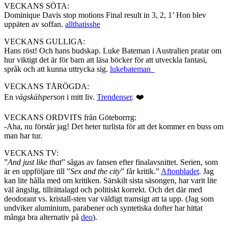
VECKANS SÖTA:
Dominique Davis stop motions Final result in 3, 2, 1’ Hon blev
uppäten av soffan.
allthatisshe
VECKANS GULLIGA:
Hans röst! Och hans budskap. Luke Bateman i Australien pratar om
hur viktigt det är för barn att läsa böcker för att utveckla fantasi,
språk och att kunna uttrycka sig.
lukebateman_
VECKANS TÅRÖGDA:
En
vägskälsperson
i mitt liv.
Trendenser
. ❤️
VECKANS ORDVITS från Göteborrrg:
-Aha, nu förstår jag! Det heter turlista för att det kommer en buss om
man har tur.
VECKANS TV:
”
And just like that
” sågas av fansen efter finalavsnittet. Serien, som
är en uppföljare till ”
Sex and the city
” får kritik.”
Aftonbladet
. Jag
kan lite hålla med om kritiken. Särskilt sista säsongen, har varit lite
väl ängslig, tillrättalagd och politiskt korrekt. Och det där med
deodorant vs. kristall-sten var väldigt tramsigt att ta upp. (Jag som
undviker aluminium, parabener och syntetiska dofter har hittat
många bra alternativ på
deo
).