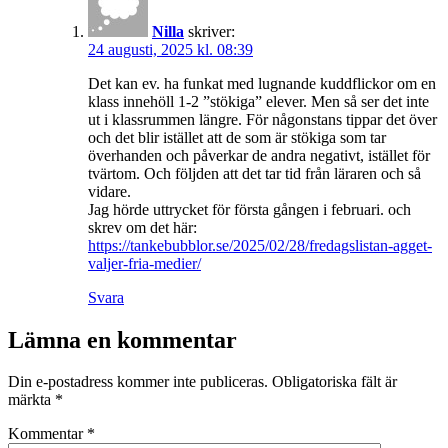
Nilla
skriver:
24 augusti, 2025 kl. 08:39
Det kan ev. ha funkat med lugnande kuddflickor om en
klass innehöll 1-2 ”stökiga” elever. Men så ser det inte
ut i klassrummen längre. För någonstans tippar det över
och det blir istället att de som är stökiga som tar
överhanden och påverkar de andra negativt, istället för
tvärtom. Och följden att det tar tid från läraren och så
vidare.
Jag hörde uttrycket för första gången i februari. och
skrev om det här:
https://tankebubblor.se/2025/02/28/fredagslistan-agget-
valjer-fria-medier/
Svara
Lämna en kommentar
Din e-postadress kommer inte publiceras.
Obligatoriska fält är
märkta
*
Kommentar
*