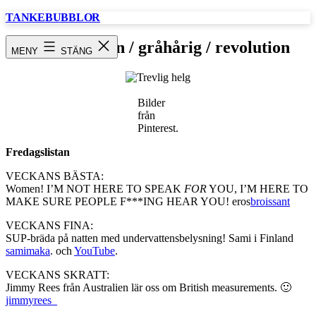
Hoppa
TANKEBUBBLOR
till
innehåll
Fredagslistan / gråhårig / revolution
MENY
STÄNG
Bilder
från
Pinterest.
Fredagslistan
VECKANS BÄSTA:
Women! I’M NOT HERE TO SPEAK
FOR
YOU, I’M HERE TO
MAKE SURE PEOPLE F***ING HEAR YOU! eros
broissant
VECKANS FINA:
SUP-bräda på natten med undervattensbelysning! Sami i Finland
samimaka
. och
YouTube
.
VECKANS SKRATT:
Jimmy Rees från Australien lär oss om British measurements. 🙂
jimmyrees_