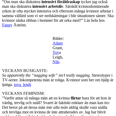
”Om man ska diskutera
intensivt föräldraskap
tycker jag också
man ska diskutera
intensivt arbetsliv
. Särskilt kvinnodominerade
yrken är ofta mycket intensiva och eftersom många kvinnor arbetar i
samma välfärd som vi ser nedskärningar i blir situationen sämre. Ska
kvinnor sänka ribban i hemmet för att orka med?” Läs hela hos
Fanny
Åström.
Bilder:
Adam
Grant,
Tov
a
Leigh,
Nils
.
VECKANS BUSIGASTE:
So apparently the “nagging wife” isn’t really nagging.
Stereotyper i
TV-serier. Inkompetenta män är roliga. Kvinnor som ber om hjälp är
tjatiga.
tova_leigh
VECKANS FEMINISM:
”Varför antar så många män att en kvinna
flirtar
bara för att hon är
vänlig, trevlig och snäll? Svaret är faktiskt enklare än man kan tro:
Det beror på att dessa män
inte alla män
aldrig skulle vara snälla
och trevliga mot en kvinna de inte attraherades av. Jag har blivit