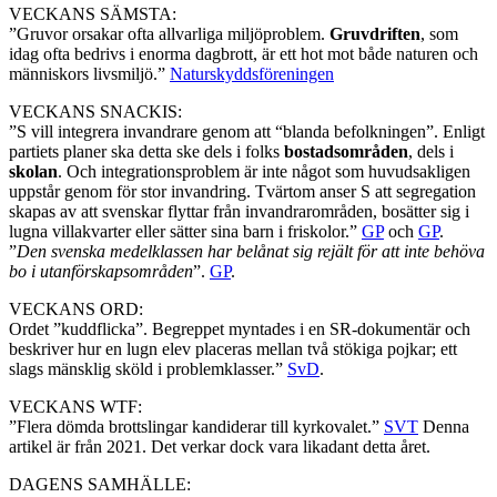
VECKANS SÄMSTA:
”Gruvor orsakar ofta allvarliga miljöproblem.
Gruvdriften
, som
idag ofta bedrivs i enorma dagbrott, är ett hot mot både naturen och
människors livsmiljö.”
Naturskyddsföreningen
VECKANS SNACKIS:
”S vill integrera invandrare genom att “blanda befolkningen”. Enligt
partiets planer ska detta ske dels i folks
bostadsområden
, dels i
skolan
. Och integrationsproblem är inte något som huvudsakligen
uppstår genom för stor invandring. Tvärtom anser S att segregation
skapas av att svenskar flyttar från invandrarområden, bosätter sig i
lugna villakvarter eller sätter sina barn i friskolor.”
GP
och
GP
.
”
Den svenska medelklassen har belånat sig rejält för att inte behöva
bo i utanförskapsområden
”.
GP
.
VECKANS ORD:
Ordet ”kuddflicka”. Begreppet myntades i en SR-dokumentär och
beskriver hur en lugn elev placeras mellan två stökiga pojkar; ett
slags mänsklig sköld i problemklasser.”
SvD
.
VECKANS WTF:
”Flera dömda brottslingar kandiderar till kyrkovalet.”
SVT
Denna
artikel är från 2021. Det verkar dock vara likadant detta året.
DAGENS SAMHÄLLE: