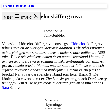
Hoppa
TANKEBUBBLOR
till
innehåll
Hörnebo skiffergruva
MENY
STÄNG
Foton: Nilla
Tankebubblor.
Vi besökte Hörnebo skiffergruva i onsdags. ”
Hörnebo
skiffergruva
nämns som ett av Sveriges vackraste dagbrott. Här bröts takskiffer
och brytningen var som mest intensiv under senare hälften av 1800-
talet. Till de två schaktens botten är en tunnel insprängd i berget. I
gruvan arrangeras varje sommar musikframträdande och
upplyst
gruva
. Lokala artister blandas med de som har fått resa en bit och
erfarna musiker blandas med nybörjare
.” Det var en fin plats att
besöka! När vi var där spelade ett band som heter Black X. De
körde glada covers som t ex
The lion sleeps tonight
och
Don’t worry
be happy
! Vill du se några coola bilder från gruvan så titta här hos
Sara
Saleryd.
Vi kom i
skymningen.
Det var en