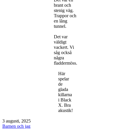
brant och
stenig väg.
Trappor och
en lång
tunnel.
Det var
väldigt
vackert. Vi
såg också
några
fladdermöss.
Här
spelar
de
glada
killarna
i Black
X. Bra
akustik!
Publicerat
3 augusti, 2025
den
Kategoriserat
Barnen och jag