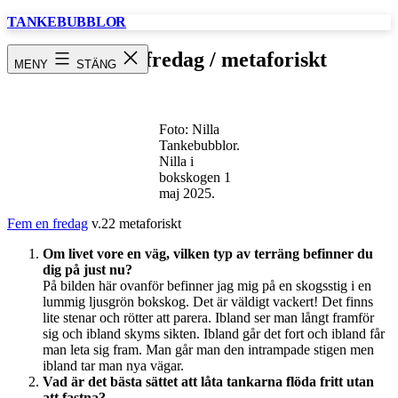
Hoppa
TANKEBUBBLOR
till
innehåll
Fem en fredag / metaforiskt
MENY
STÄNG
Foto: Nilla
Tankebubblor.
Nilla i
bokskogen 1
maj 2025.
Fem en fredag
v.22 metaforiskt
Om livet vore en väg, vilken typ av terräng befinner du
dig på just nu?
På bilden här ovanför befinner jag mig på en skogsstig i en
lummig ljusgrön bokskog. Det är väldigt vackert! Det finns
lite stenar och rötter att parera. Ibland ser man långt framför
sig och ibland skyms sikten. Ibland går det fort och ibland får
man leta sig fram. Man går man den intrampade stigen men
ibland tar man nya vägar.
Vad är det bästa sättet att låta tankarna flöda fritt utan
att fastna?