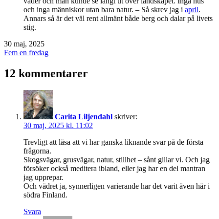
väder och man kunde se långt ut över landskapet. Inga hus
och inga människor utan bara natur. – Så skrev jag i
april
.
Annars så är det väl rent allmänt både berg och dalar på livets
stig.
Publicerat
30 maj, 2025
den
Kategoriserat
Fem en fredag
som
12 kommentarer
Carita Liljendahl
skriver:
30 maj, 2025 kl. 11:02
Trevligt att läsa att vi har ganska liknande svar på de första
frågorna.
Skogsvägar, grusvägar, natur, stillhet – sånt gillar vi. Och jag
försöker också meditera ibland, eller jag har en del mantran
jag upprepar.
Och vädret ja, synnerligen varierande har det varit även här i
södra Finland.
Svara