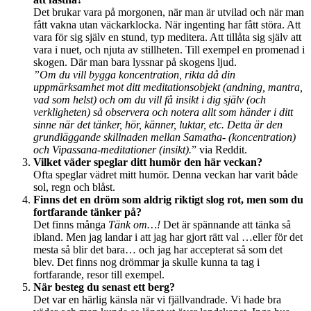
Det brukar vara på morgonen, när man är utvilad och när man
fått vakna utan väckarklocka. När ingenting har fått störa. Att
vara för sig själv en stund, typ meditera. Att tillåta sig själv att
vara i nuet, och njuta av stillheten. Till exempel en promenad i
skogen. Där man bara lyssnar på skogens ljud.
”Om du vill bygga koncentration, rikta då din
uppmärksamhet mot ditt meditationsobjekt (andning, mantra,
vad som helst) och om du vill få insikt i dig själv (och
verkligheten) så observera och notera allt som händer i ditt
sinne när det tänker, hör, känner, luktar, etc. Detta är den
grundläggande skillnaden mellan Samatha- (koncentration)
och Vipassana-meditationer (insikt).
” via Reddit.
Vilket väder speglar ditt humör den här veckan?
Ofta speglar vädret mitt humör. Denna veckan har varit både
sol, regn och blåst.
Finns det en dröm som aldrig riktigt slog rot, men som du
fortfarande tänker på?
Det finns många
Tänk om…!
Det är spännande att tänka så
ibland. Men jag landar i att jag har gjort rätt val …eller för det
mesta så blir det bara… och jag har accepterat så som det
blev. Det finns nog drömmar ja skulle kunna ta tag i
fortfarande, resor till exempel.
När besteg du senast ett berg?
Det var en härlig känsla när vi fjällvandrade. Vi hade bra