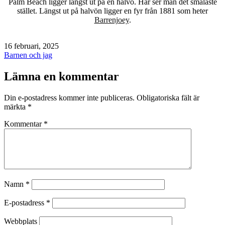
Palm Beach ligger längst ut på en halvö. Här ser man det smalaste
stället. Längst ut på halvön ligger en fyr från 1881 som heter
Barrenjoey
.
Publicerat
16 februari, 2025
den
Kategoriserat
Barnen och jag
som
Lämna en kommentar
Din e-postadress kommer inte publiceras.
Obligatoriska fält är
märkta
*
Kommentar
*
Namn
*
E-postadress
*
Webbplats