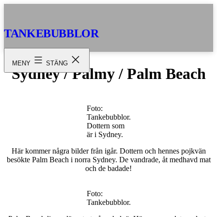
Hoppa
till
innehåll
TANKEBUBBLOR
MENY
STÄNG
Sydney / Palmy / Palm Beach
Foto:
Tankebubblor.
Dottern som
är i Sydney.
Här kommer några bilder från igår. Dottern och hennes pojkvän
besökte Palm Beach i norra Sydney. De vandrade, åt medhavd mat
och de badade!
Foto:
Tankebubblor.