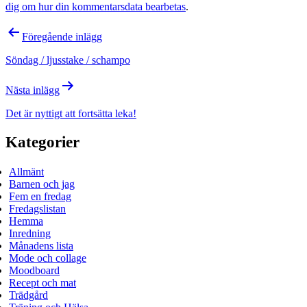
dig om hur din kommentarsdata bearbetas
.
Inläggsnavigering
Föregående inlägg
Söndag / ljusstake / schampo
Nästa inlägg
Det är nyttigt att fortsätta leka!
Kategorier
Allmänt
Barnen och jag
Fem en fredag
Fredagslistan
Hemma
Inredning
Månadens lista
Mode och collage
Moodboard
Recept och mat
Trädgård