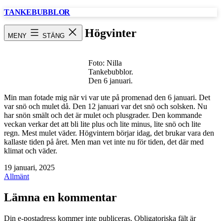
Hoppa
TANKEBUBBLOR
till
innehåll
Högvinter
MENY
STÄNG
Foto: Nilla
Tankebubblor.
Den 6 januari.
Min man fotade mig när vi var ute på promenad den 6 januari. Det
var snö och mulet då. Den 12 januari var det snö och solsken. Nu
har snön smält och det är mulet och plusgrader. Den kommande
veckan verkar det att bli lite plus och lite minus, lite snö och lite
regn. Mest mulet väder. Högvintern börjar idag, det brukar vara den
kallaste tiden på året. Men man vet inte nu för tiden, det där med
klimat och väder.
Publicerat
19 januari, 2025
den
Kategoriserat
Allmänt
som
Lämna en kommentar
Din e-postadress kommer inte publiceras.
Obligatoriska fält är