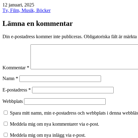
Publicerat
12 januari, 2025
den
Kategoriserat
Tv, Film, Musik, Böcker
som
Lämna en kommentar
Din e-postadress kommer inte publiceras.
Obligatoriska fält är märkta
Kommentar
*
Namn
*
E-postadress
*
Webbplats
Spara mitt namn, min e-postadress och webbplats i denna webbläsa
Meddela mig om nya kommentarer via e-post.
Meddela mig om nya inlägg via e-post.