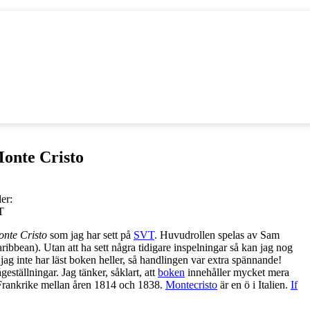
onte Cristo
er:
T
nte Cristo
som jag har sett på
SVT
. Huvudrollen spelas av Sam
ibbean). Utan att ha sett några tidigare inspelningar så kan jag nog
 jag inte har läst boken heller, så handlingen var extra spännande!
eställningar. Jag tänker, såklart, att
boken
innehåller mycket mera
 Frankrike mellan åren 1814 och 1838.
Montecristo
är en ö i Italien.
If