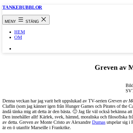
Hoppa
TANKEBUBBLOR
till
innehåll
MENY
STÄNG
HEM
OM
SÖK
…
Greven av M
Bild
SV
Denna veckan har jag varit helt uppslukad av TV-serien
Greven av Mo
Claflin (som jag känner igen från Hunger Games och Pirates of the Car
ändå tänka mig att detta är den bästa. 🙂 Jag får väl också bekänna att
Den innehåller allt! Kärlek, svek, hämnd, moraliska och filosofiska fråg
av detta. Greven av Monte Cristo av Alexandre
Dumas
utspelar sig i
är en ö utanför Marseille i Frankrike.