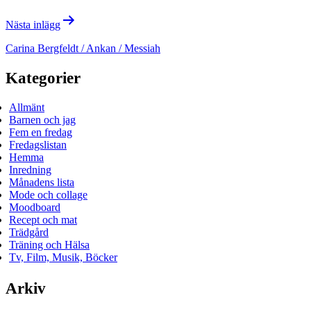
Nästa inlägg
Carina Bergfeldt / Ankan / Messiah
Kategorier
Allmänt
Barnen och jag
Fem en fredag
Fredagslistan
Hemma
Inredning
Månadens lista
Mode och collage
Moodboard
Recept och mat
Trädgård
Träning och Hälsa
Tv, Film, Musik, Böcker
Arkiv