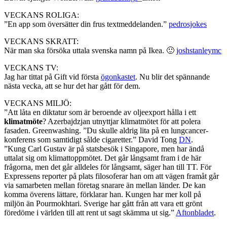
VECKANS ROLIGA:
”En app som översätter din frus textmeddelanden.”
pedrosjokes
VECKANS SKRATT:
När man ska försöka uttala svenska namn på Ikea. 🙂
joshstanleymc
VECKANS TV:
Jag har tittat på Gift vid första
ögonkastet
. Nu blir det spännande
nästa vecka, att se hur det har gått för dem.
VECKANS MILJÖ:
”Att låta en diktatur som är beroende av oljeexport hålla i ett
klimatmöte
? Azerbajdzjan utnyttjar klimatmötet för att polera
fasaden. Greenwashing. ”Du skulle aldrig lita på en lungcancer-
konferens som samtidigt sålde cigaretter.” David Tong
DN
.
”Kung Carl Gustav är på statsbesök i Singapore, men har ändå
uttalat sig om klimattoppmötet. Det går långsamt fram i de här
frågorna, men det går alldeles för långsamt, säger han till TT. För
Expressens reporter på plats filosoferar han om att vägen framåt går
via samarbeten mellan företag snarare än mellan länder. De kan
komma överens lättare, förklarar han. Kungen har mer koll på
miljön än Pourmokhtari. Sverige har gått från att vara ett grönt
föredöme i världen till att rent ut sagt skämma ut sig.”
Aftonbladet
.