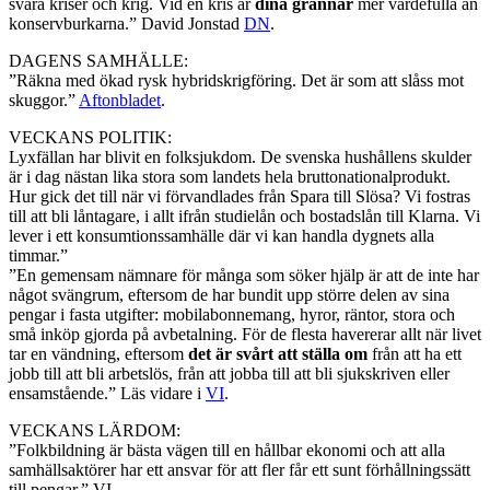
svåra kriser och krig. Vid en kris är
dina grannar
mer värdefulla än
konservburkarna.” David Jonstad
DN
.
DAGENS SAMHÄLLE:
”Räkna med ökad rysk hybridskrigföring. Det är som att slåss mot
skuggor.”
Aftonbladet
.
VECKANS POLITIK:
Lyxfällan har blivit en folksjukdom. De svenska hushållens skulder
är i dag nästan lika stora som landets hela bruttonationalprodukt.
Hur gick det till när vi förvandlades från Spara till Slösa? Vi fostras
till att bli låntagare, i allt ifrån studielån och bostadslån till Klarna. Vi
lever i ett konsumtionssamhälle där vi kan handla dygnets alla
timmar.”
”En gemensam nämnare för många som söker hjälp är att de inte har
något svängrum, eftersom de har bundit upp större delen av sina
pengar i fasta utgifter: mobilabonnemang, hyror, räntor, stora och
små inköp gjorda på avbetalning. För de flesta havererar allt när livet
tar en vändning, eftersom
det är svårt att ställa om
från att ha ett
jobb till att bli arbetslös, från att jobba till att bli sjukskriven eller
ensamstående.” Läs vidare i
VI
.
VECKANS LÄRDOM:
”Folkbildning är bästa vägen till en hållbar ekonomi och att alla
samhällsaktörer har ett ansvar för att fler får ett sunt förhållningssätt
till pengar.” VI.