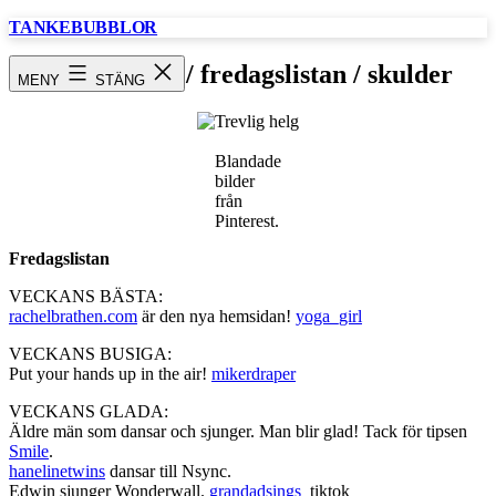
Hoppa
TANKEBUBBLOR
till
innehåll
Trevlig helg / fredagslistan / skulder
MENY
STÄNG
Blandade
bilder
från
Pinterest.
Fredagslistan
VECKANS BÄSTA:
rachelbrathen.com
är den nya hemsidan!
yoga_girl
VECKANS BUSIGA:
Put your hands up in the air!
mikerdraper
VECKANS GLADA:
Äldre män som dansar och sjunger. Man blir glad! Tack för tipsen
Smile
.
hanelinetwins
dansar till Nsync.
Edwin sjunger Wonderwall.
grandadsings
_tiktok