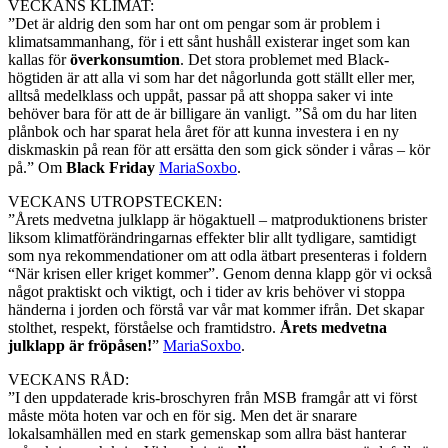
VECKANS KLIMAT:
”Det är aldrig den som har ont om pengar som är problem i
klimatsammanhang, för i ett sånt hushåll existerar inget som kan
kallas för
överkonsumtion
. Det stora problemet med Black-
högtiden är att alla vi som har det någorlunda gott ställt eller mer,
alltså medelklass och uppåt, passar på att shoppa saker vi inte
behöver bara för att de är billigare än vanligt. ”Så om du har liten
plånbok och har sparat hela året för att kunna investera i en ny
diskmaskin på rean för att ersätta den som gick sönder i våras – kör
på.” Om
Black Friday
MariaSoxbo
.
VECKANS UTROPSTECKEN:
”Årets medvetna julklapp är högaktuell – matproduktionens brister
liksom klimatförändringarnas effekter blir allt tydligare, samtidigt
som nya rekommendationer om att odla ätbart presenteras i foldern
“När krisen eller kriget kommer”. Genom denna klapp gör vi också
något praktiskt och viktigt, och i tider av kris behöver vi stoppa
händerna i jorden och förstå var vår mat kommer ifrån. Det skapar
stolthet, respekt, förståelse och framtidstro.
Årets medvetna
julklapp är fröpåsen!
”
MariaSoxbo
.
VECKANS RÅD:
”I den uppdaterade kris-broschyren från MSB framgår att vi först
måste möta hoten var och en för sig. Men det är snarare
lokalsamhällen med en stark gemenskap som allra bäst hanterar