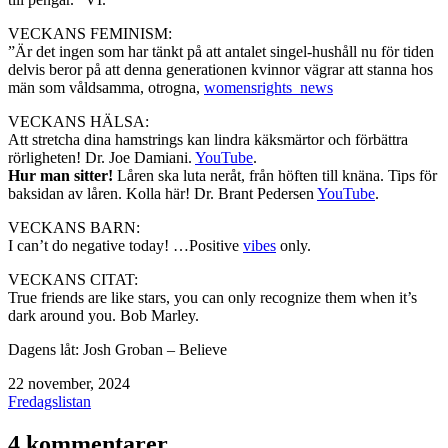
VECKANS FEMINISM:
”Är det ingen som har tänkt på att antalet singel-hushåll nu för tiden
delvis beror på att denna generationen kvinnor vägrar att stanna hos
män som våldsamma, otrogna,
womensrights_news
VECKANS HÄLSA:
Att stretcha dina hamstrings kan lindra käksmärtor och förbättra
rörligheten! Dr. Joe Damiani.
YouTube
.
Hur man sitter!
Låren ska luta neråt, från höften till knäna. Tips för
baksidan av låren. Kolla här! Dr. Brant Pedersen
YouTube
.
VECKANS BARN:
I can’t do negative today! …Positive
vibes
only.
VECKANS CITAT:
True friends are like stars, you can only recognize them when it’s
dark around you. Bob Marley.
Dagens låt: Josh Groban – Believe
Publicerat
22 november, 2024
den
Kategoriserat
Fredagslistan
som
4 kommentarer