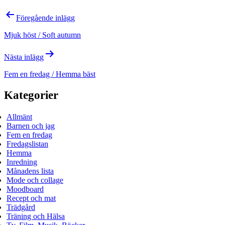
Inläggsnavigering
Föregående inlägg
Mjuk höst / Soft autumn
Nästa inlägg
Fem en fredag / Hemma bäst
Kategorier
Allmänt
Barnen och jag
Fem en fredag
Fredagslistan
Hemma
Inredning
Månadens lista
Mode och collage
Moodboard
Recept och mat
Trädgård
Träning och Hälsa