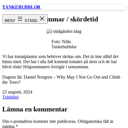
Hoppa
TANKEBUBBLOR
till
innehåll
Sensommar / skördetid
MENY
STÄNG
Foto: Nilla
Tankebubblor
Vi har tomatplantor som behöver skötas om. Det är inte alltid det
hinns med. Det har i alla fall kommit tomater på dem och de har
blivit röda! Högsommaren övergår i sensommar.
Dagens låt: Daniel Norgren – Why May I Not Go Out and Climb
the Trees?
Publicerat
22 augusti, 2024
den
Kategoriserat
Trädgård
som
Lämna en kommentar
Din e-postadress kommer inte publiceras.
Obligatoriska fält är
märkta
*