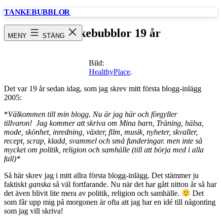
Hoppa
TANKEBUBBLOR
till
innehåll
Tankebubblor 19 år
MENY
STÄNG
Bild:
HealthyPlace
.
Det var 19 år sedan idag, som jag skrev mitt första blogg-inlägg
2005:
*
Välkommen till min blogg. Nu är jag här och förgyller
tillvaron! Jag kommer att skriva om Mina barn, Träning, hälsa,
mode, skönhet, inredning, växter, film, musik, nyheter, skvaller,
recept, scrap, kladd, svammel och små funderingar. men inte så
mycket om politik, religion och samhälle (till att börja med i alla
fall)*
Så här skrev jag i mitt allra första blogg-inlägg. Det stämmer ju
faktiskt
ganska
så väl fortfarande. Nu när det har gått nitton år så har
det även blivit lite mera av politik, religion och samhälle.
Det
som får upp mig på morgonen är ofta att jag har en idé till någonting
som jag vill skriva!