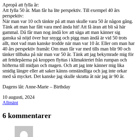
Apropå att fylla år:
Att fylla 50 år. Man får ha lite perspektiv. Till exempel 40 års
perspektiv:
När man var 10 och tänkte på att man skulle vara 50 år någon gång.
Tänk att man har fått vara med ända hit! Att få äran att bli så här
gammal. Då får man nog ändå lov att säga att man känner sig
ganska så nöjd över hur snygg och pigg man ändå är vid 50 trots
allt, mot vad man kanske trodde när man var 10 år. Eller om man har
40 års perspektiv framåt: Om man får var med tills man blir 90 och
tänker tillbaka på när man var 50 år. Tänk att jag bekymrade mig för
att fettdepåerna på kroppen flyttas i klimakteriet från rumpan och
höfterna till midjan och magen. Och att jag inte känner mig lika
smidig längre eller att saker känns omständliga och jag inte orkar
med så mycket. Det kanske jag skulle skratta åt när jag är 90 år.
Dagens låt: Anne-Marie – Birthday
Publicerat
10 augusti, 2024
den
Kategoriserat
Allmänt
som
6 kommentarer