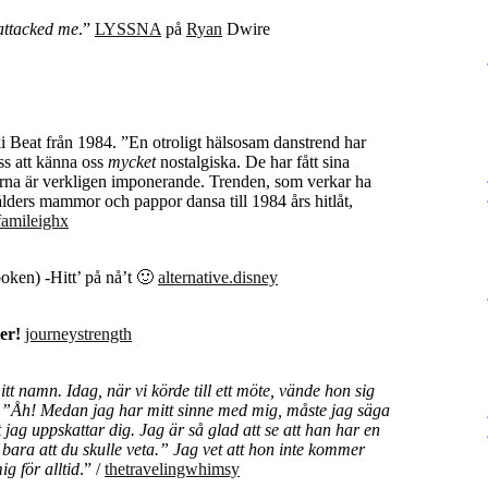
attacked me
.”
LYSSNA
på
Ryan
Dwire
i Beat från 1984. ”En otroligt hälsosam danstrend har
ss att känna oss
mycket
nostalgiska. De har fått sina
serna är verkligen imponerande. Trenden, som verkar ha
lders mammor och pappor dansa till 1984 års hitlåt,
famileighx
oken) -Hitt’ på nå’t 🙂
alternative.disney
er!
journeystrength
namn. Idag, när vi körde till ett möte, vände hon sig
het: ”Åh! Medan jag har mitt sinne med mig, måste jag säga
jag uppskattar dig. Jag är så glad att se att han har en
e bara att du skulle veta.” Jag vet att hon inte kommer
g för alltid
.” /
thetravelingwhimsy