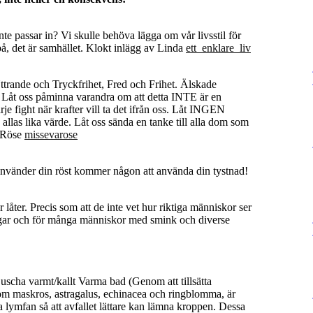
nte passar in? Vi skulle behöva lägga om vår livsstil för
l på, det är samhället. Klokt inlägg av Linda
ett_enklare_liv
ttrande och Tryckfrihet, Fred och Frihet. Älskade
. Låt oss påminna varandra om att detta INTE är en
varje fight när krafter vill ta det ifrån oss. Låt INGEN
las lika värde. Låt oss sända en tanke till alla dom som
a Röse
missevarose
nvänder din röst kommer någon att använda din tystnad!
låter. Precis som att de inte vet hur riktiga människor ser
ringar och för många människor med smink och diverse
cha varmt/kallt Varma bad (Genom att tillsätta
 som maskros, astragalus, echinacea och ringblomma, är
na lymfan så att avfallet lättare kan lämna kroppen. Dessa