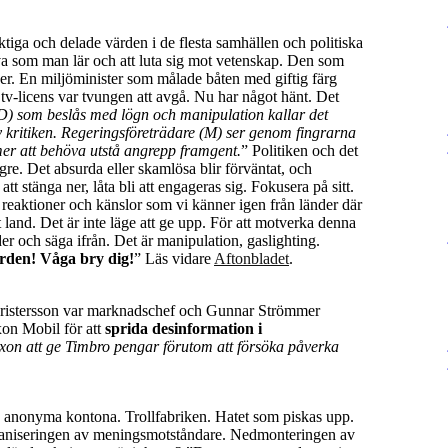
tiga och delade värden i de flesta samhällen och politiska
 leva som man lär och att luta sig mot vetenskap. Den som
litiker. En miljöminister som målade båten med giftig färg
 tv-licens var tvungen att avgå. Nu har något hänt. Det
SD) som beslås med lögn och manipulation kallar det
av kritiken. Regeringsföreträdare (M) ser genom fingrarna
mer att behöva utstå angrepp framgent.
” Politiken och det
gre. Det absurda eller skamlösa blir förväntat, och
t stänga ner, låta bli att engageras sig. Fokusera på sitt.
är reaktioner och känslor som vi känner igen från länder där
t land. Det är inte läge att ge upp. För att motverka denna
er och säga ifrån. Det är manipulation, gaslighting.
rden! Våga bry dig!
” Läs vidare
Aftonbladet
.
Kristersson var marknadschef och Gunnar Strömmer
xon Mobil för att
sprida desinformation i
xon att ge Timbro pengar förutom att försöka påverka
 De anonyma kontona. Trollfabriken. Hatet som piskas upp.
umaniseringen av meningsmotståndare. Nedmonteringen av