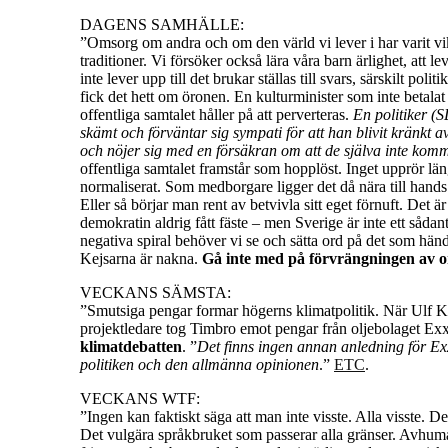
DAGENS SAMHÄLLE:
”Omsorg om andra och om den värld vi lever i har varit vik
traditioner. Vi försöker också lära våra barn ärlighet, att
inte lever upp till det brukar ställas till svars, särskilt po
fick det hett om öronen. En kulturminister som inte betalat
offentliga samtalet håller på att perverteras.
En politiker (
skämt och förväntar sig sympati för att han blivit kränkt 
och nöjer sig med en försäkran om att de själva inte kom
offentliga samtalet framstår som hopplöst. Inget upprör län
normaliserat. Som medborgare ligger det då nära till hands at
Eller så börjar man rent av betvivla sitt eget förnuft. Det 
demokratin aldrig fått fäste – men Sverige är inte ett sådan
negativa spiral behöver vi se och sätta ord på det som händ
Kejsarna är nakna.
Gå inte med på förvrängningen av o
VECKANS SÄMSTA:
”Smutsiga pengar formar högerns klimatpolitik. När Ulf 
projektledare tog Timbro emot pengar från oljebolaget Ex
klimatdebatten
. ”
Det finns ingen annan anledning för Ex
politiken och den allmänna opinionen
.”
ETC
.
VECKANS WTF:
”Ingen kan faktiskt säga att man inte visste. Alla visste.
Det vulgära språkbruket som passerar alla gränser. Avh