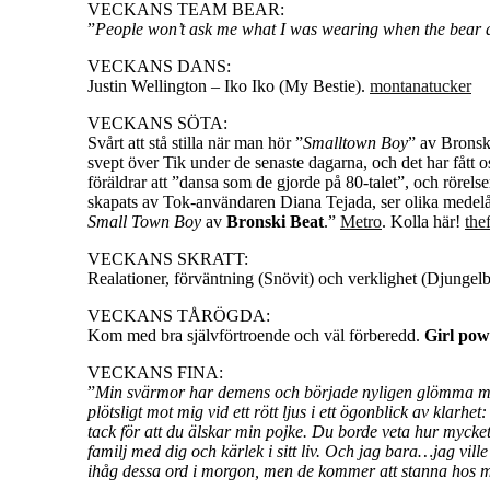
VECKANS TEAM BEAR:
”
People won’t ask me what I was wearing when the bear 
VECKANS DANS:
Justin Wellington – Iko Iko (My Bestie).
montanatucker
VECKANS SÖTA:
Svårt att stå stilla när man hör ”
Smalltown Boy
” av Bronsk
svept över Tik under de senaste dagarna, och det har fått o
föräldrar att ”dansa som de gjorde på 80-talet”, och rörel
skapats av Tok-användaren Diana Tejada, ser olika medelå
Small Town Boy
av
Bronski Beat
.”
Metro
. Kolla här!
the
VECKANS SKRATT:
Realationer, förväntning (Snövit) och verklighet (Djungelb
VECKANS TÅRÖGDA:
Kom med bra självförtroende och väl förberedd.
Girl pow
VECKANS FINA:
”
Min svärmor har demens och började nyligen glömma mitt 
plötsligt mot mig vid ett rött ljus i ett ögonblick av klar
tack för att du älskar min pojke. Du borde veta hur mycket 
familj med dig och kärlek i sitt liv. Och jag bara…jag vill
ihåg dessa ord i morgon, men de kommer att stanna hos mi