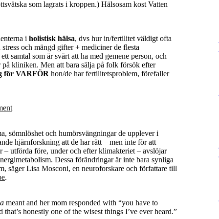
skottsvätska som lagrats i kroppen.) Hälsosam kost Vatten
ienterna i
holistisk hälsa
, dvs hur in/fertilitet väldigt ofta
n stress och mängd gifter + mediciner de flesta
är ett samtal som är svårt att ha med gemene person, och
er på kliniken. Men att bara sälja på folk försök efter
sig för VARFÖR
hon/de har fertilitetsproblem, förefaller
ment
dimma, sömnlöshet och humörsvängningar de upplever i
nde hjärnforskning att de har rätt – men inte för att
 – utförda före, under och efter klimakteriet – avslöjar
energimetabolism. Dessa förändringar är inte bara synliga
 säger Lisa Mosconi, en neuroforskare och författare till
be
.
ea
meant and her mom responded with “you have to
d that’s honestly one of the wisest things I’ve ever heard.”