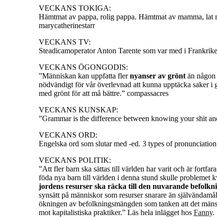
VECKANS TOKIGA:
Hämtmat av pappa, rolig pappa. Hämtmat av mamma, lat
marycatherinestarr
VECKANS TV:
Steadicamoperator Anton Tarente som var med i Frankrik
VECKANS ÖGONGODIS:
”Människan kan uppfatta fler
nyanser av grönt
än någon a
nödvändigt för vår överlevnad att kunna upptäcka saker i
med grönt för att må bättre.” compassacres
VECKANS KUNSKAP:
”Grammar is the difference between knowing your shit an
VECKANS ORD:
Engelska ord som slutar med -ed. 3 types of pronunciatio
VECKANS POLITIK:
”Att fler barn ska sättas till världen har varit och är fortfa
föda nya barn till världen i denna stund skulle problemet 
jordens resurser ska räcka till den nuvarande befolkn
synsätt på människor som resurser snarare än självändamål s
ökningen av befolkningsmängden som tanken att det mänskl
mot kapitalistiska praktiker.” Läs hela inlägget hos
Fanny
.