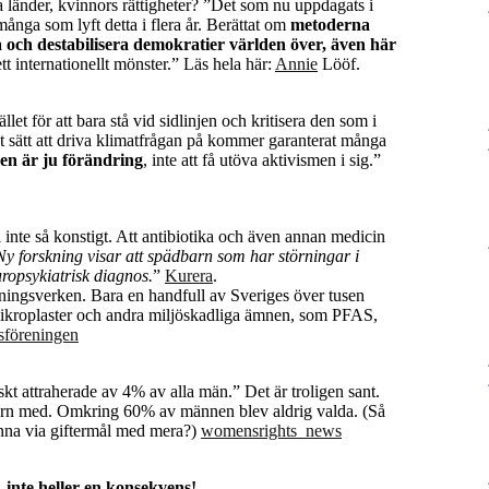
 länder, kvinnors rättigheter? ”Det som nu uppdagats i
nga som lyft detta i flera år. Berättat om
metoderna
a och destabilisera demokratier världen över, även här
tt internationellt mönster.” Läs hela här:
Annie
Lööf.
llet för att bara stå vid sidlinjen och kritisera den som i
ivt sätt att driva klimatfrågan på kommer garanterat många
en är ju förändring
, inte att få utöva aktivismen i sig.”
l inte så konstigt. Att antibiotika och även annan medicin
Ny forskning visar att spädbarn som har störningar i
uropsykiatrisk diagnos.
”
Kurera
.
ningsverken. Bara en handfull av Sveriges över tusen
ikroplaster och andra miljöskadliga ämnen, som PFAS,
sföreningen
skt attraherade av 4% av alla män.” Det är troligen sant.
 barn med. Omkring 60% av männen blev aldrig valda. (Så
inna via giftermål med mera?)
womensrights_news
 inte heller en konsekvens!