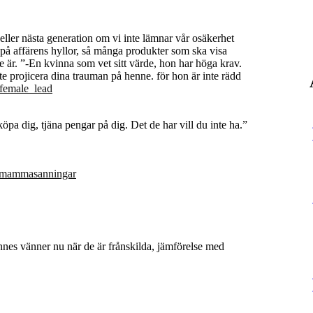
eller nästa generation om vi inte lämnar vår osäkerhet
a på affärens hyllor, så många produkter som ska visa
de är. ”-En kvinna som vet sitt värde, hon har höga krav.
nte projicera dina trauman på henne. för hon är inte rädd
female_lead
öpa dig, tjäna pengar på dig. Det de har vill du inte ha.”
mammasanningar
nnes vänner nu när de är frånskilda, jämförelse med