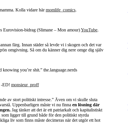
 mamma. Kolla vidare här
momlife_comics
.
es Eurovision-bidrag (Slimane – Mon amour)
YouTube
.
nnan färg. Innan städer så levde vi i skogen och det var
 grön omgivning. Så om du känner dig nere omge dig själv
d knowing you’re shit.” the.language.nerds
n -ED!
monsieur_proff
rande av stort politiskt intresse.” Även om vi skulle sluta
kvarstå. Uppenbarligen måste vi nu finna
en lösning där
ingen.
Jag tänker att det är ett patriarkalt och kapitalistiskt
om ligger till grund både för den politiskt styrda
iga liv som finns måste decimeras när det utgör ett hot