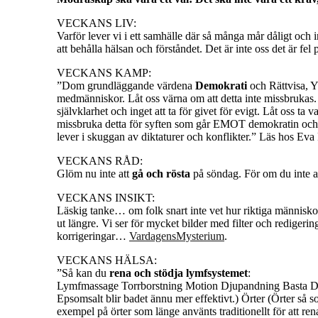
VECKANS LIV:
Varför lever vi i ett samhälle där så många mår dåligt och i
att behålla hälsan och förståndet. Det är inte oss det är fe
VECKANS KAMP:
”Dom grundläggande värdena
Demokrati
och Rättvisa, Y
medmänniskor. Låt oss värna om att detta inte missbrukas
självklarhet och inget att ta för givet för evigt. Låt oss ta 
missbruka detta för syften som går EMOT demokratin och al
lever i skuggan av diktaturer och konflikter.” Läs hos Ev
VECKANS RÅD:
Glöm nu inte att
gå och rösta
på söndag. För om du inte a
VECKANS INSIKT:
Läskig tanke… om folk snart inte vet hur riktiga människor 
ut längre. Vi ser för mycket bilder med filter och redige
korrigeringar…
VardagensMysterium
.
VECKANS HÄLSA:
”Så kan du
rena och stödja lymfsystemet
:
Lymfmassage Torrborstning Motion Djupandning Basta Dus
Epsomsalt blir badet ännu mer effektivt.) Örter (Örter så
exempel på örter som länge använts traditionellt för att re