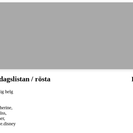
dagslistan / rösta
erine,
iss,
er,
ve.disney