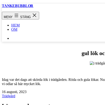
Hoppa
TANKEBUBBLOR
till
innehåll
MENY
STÄNG
HEM
OM
SÖK
…
gul lök o
Idag var det dags att skörda lök i trädgården. Röda och gula lökar. Nu 
vi odlar så här mycket lök.
Publicerat
16 augusti, 2023
den
Kategoriserat
Trädgård
som